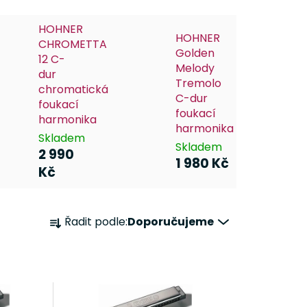
HOHNER
HOHNER
CHROMETTA
Golden
12 C-
Melody
dur
Tremolo
chromatická
C-dur
foukací
foukací
harmonika
harmonika
Skladem
Skladem
2 990
1 980 Kč
Kč
Ř
Řadit podle:
Doporučujeme
a
z
e
n
í