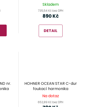
Skladem
H
735,54 Kč bez DPH
890 Kč
DETAIL
ND nr.
HOHNER OCEAN STAR C-dur
onika
foukací harmonika
Na dotaz
652,89 Kč bez DPH