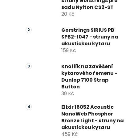
struny Gorstrings pro
sadu Nylton CS2-ST
20 Kč
Gorstrings SIRIUS PB
SPB2-1047 - struny na
akustickou kytaru
159 Kč
Knoflík na zavěšení
kytarového řemenu -
Dunlop 7100 Strap
Button
39 Kč
Elixir 16052 Acoustic
NanoWeb Phosphor
Bronze Light - struny na
akustickou kytaru
459 Kč