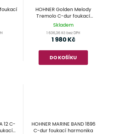
foukací
HOHNER Golden Melody
Tremolo C-dur foukací
harmonika
Skladem
PH
1 636,36 Kč bez DPH
1 980 Kč
DO KOŠÍKU
 12 C-
HOHNER MARINE BAND 1896
oukací
C-dur foukací harmonika