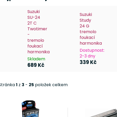
Suzuki
Suzuki
SU-24
Study
2T C
24 G
Twotimer
tremolo
-
foukací
tremolo
harmonika
foukací
Dostupnost:
harmonika
2-3 dny
Skladem
339 Kč
689 Kč
Stránka
1
z
3
-
25
položek celkem
V
ý
p