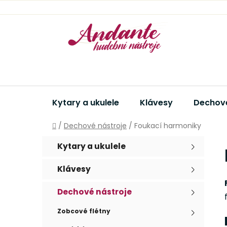
Přejít
na
obsah
Kytary a ukulele
Klávesy
Dechové
Domů
/
Dechové nástroje
/
Foukací harmoniky
P
K
Přeskočit
Kytary a ukulele
a
kategorie
o
t
s
Klávesy
e
t
g
r
Dechové nástroje
o
a
r
Zobcové flétny
i
n