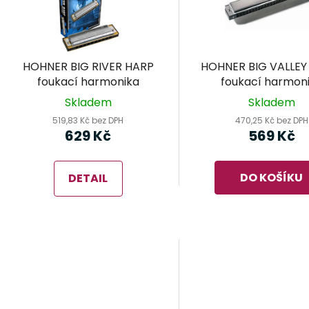
i
s
p
r
HOHNER BIG RIVER HARP
HOHNER BIG VALLEY
o
foukací harmonika
foukací harmon
d
Skladem
Skladem
u
519,83 Kč bez DPH
470,25 Kč bez DPH
k
629 Kč
569 Kč
t
ů
DO KOŠÍKU
DETAIL