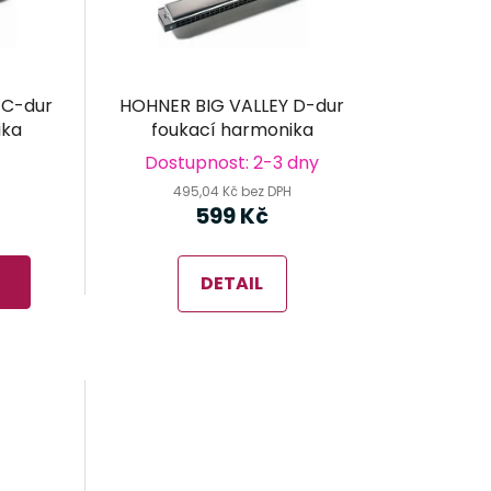
p
r
o
d
 C-dur
HOHNER BIG VALLEY D-dur
u
ika
foukací harmonika
k
Dostupnost: 2-3 dny
t
495,04 Kč bez DPH
ů
599 Kč
DETAIL