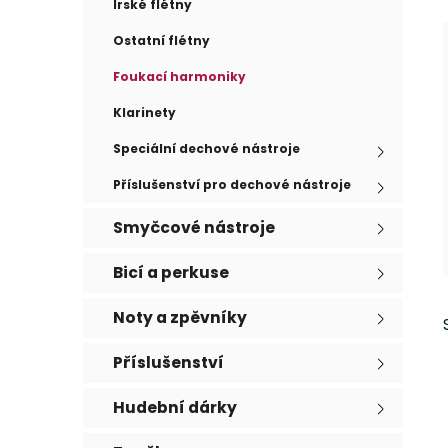
e
Irské flétny
n
í
Ostatní flétny
p
Foukací harmoniky
a
n
Klarinety
e
Speciální dechové nástroje
l
Příslušenství pro dechové nástroje
Smyčcové nástroje
Bicí a perkuse
Noty a zpěvníky
Příslušenství
Hudební dárky