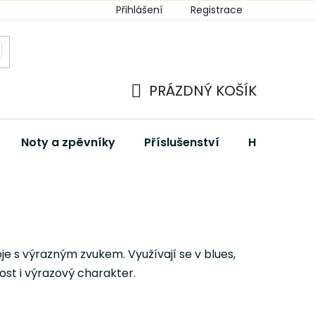
Přihlášení
Registrace
PRÁZDNÝ KOŠÍK
NÁKUPNÍ
KOŠÍK
Noty a zpěvníky
Příslušenství
Hudební dá
e s výrazným zvukem. Využívají se v blues,
ost i výrazový charakter.