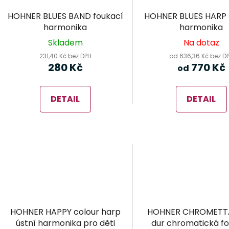
HOHNER BLUES BAND foukací
HOHNER BLUES HARP 
harmonika
harmonika
Skladem
Na dotaz
231,40 Kč bez DPH
od 636,36 Kč bez D
280 Kč
770 Kč
od
DETAIL
DETAIL
HOHNER HAPPY colour harp
HOHNER CHROMETTA
ústní harmonika pro děti
dur chromatická f