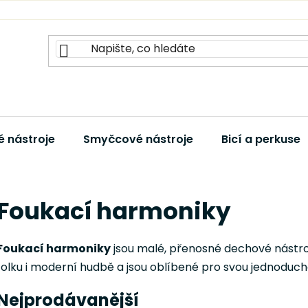
 nástroje
Smyčcové nástroje
Bicí a perkuse
Foukací harmoniky
Foukací harmoniky
jsou malé, přenosné dechové nástroj
folku i moderní hudbě a jsou oblíbené pro svou jednoduch
Nejprodávanější