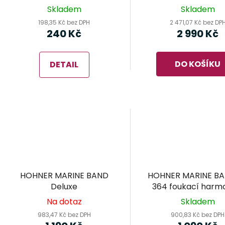
harmonika
Skladem
Skladem
198,35 Kč bez DPH
2 471,07 Kč bez DP
240 Kč
2 990 Kč
DO KOŠÍKU
DETAIL
HOHNER MARINE BAND
HOHNER MARINE BA
Deluxe
364 foukací harm
Na dotaz
Skladem
983,47 Kč bez DPH
900,83 Kč bez DPH