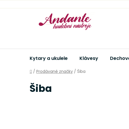
Přejít
na
obsah
Kytary a ukulele
Klávesy
Dechové
Domů
/
Prodávané značky
/
Šiba
Šiba