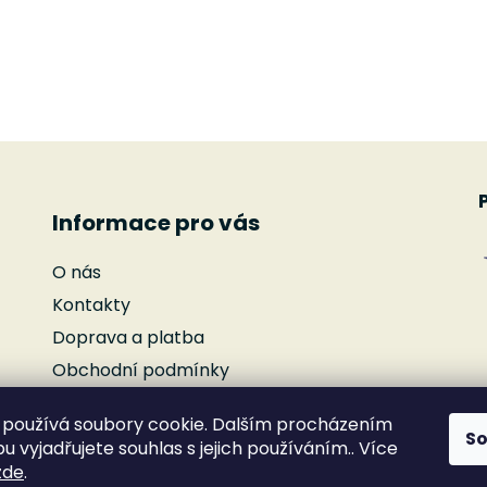
O
v
l
á
d
Informace pro vás
a
c
O nás
í
p
Kontakty
r
Doprava a platba
v
Obchodní podmínky
k
y
Podmínky ochrany osobních údajů
v
používá soubory cookie. Dalším procházením
Reklamace
S
ý
 vyjadřujete souhlas s jejich používáním.. Více
Moje objednávka
p
zde
.