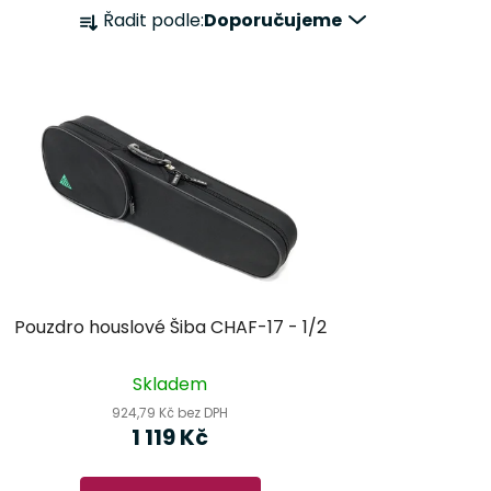
Ř
Řadit podle:
Doporučujeme
a
z
e
n
í
p
r
o
d
u
k
Pouzdro houslové Šiba CHAF-17 - 1/2
t
ů
Skladem
924,79 Kč bez DPH
1 119 Kč