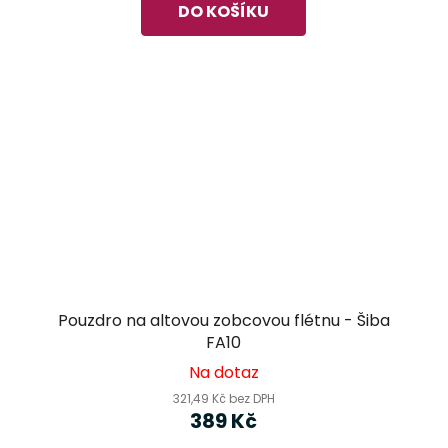
DO KOŠÍKU
Pouzdro na altovou zobcovou flétnu - Šiba
FA10
Na dotaz
321,49 Kč bez DPH
389 Kč