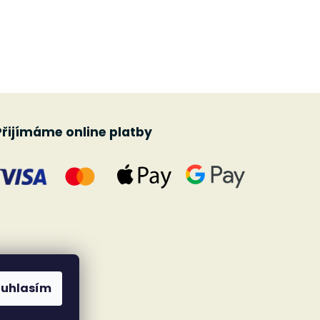
Přijímáme online platby
ouhlasím