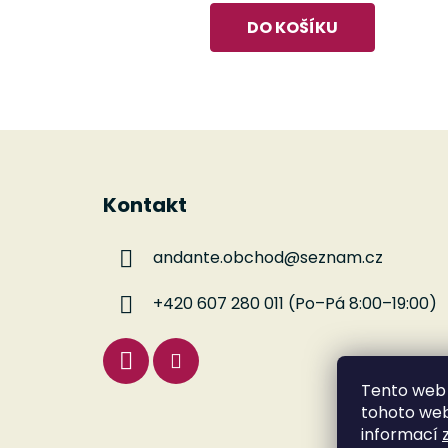
DO KOŠÍKU
Z
á
Kontakt
p
a
andante.obchod
@
seznam.cz
t
í
+420 607 280 011 (Po–Pá 8:00–19:00)
Tento web 
tohoto webu
informací