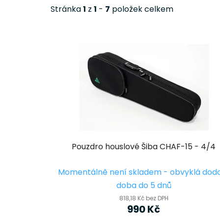
Stránka
1
z
1
-
7
položek celkem
V
ý
p
i
s
p
r
o
d
Pouzdro houslové Šiba CHAF-15 - 4/4
u
k
Momentálně není skladem - obvyklá dod
t
doba do 5 dnů
ů
818,18 Kč bez DPH
990 Kč