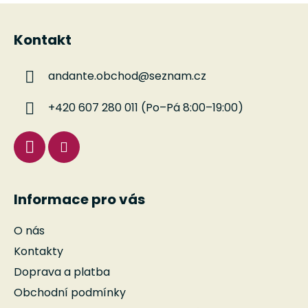
a
á
Z
c
n
á
í
í
Kontakt
p
p
r
a
v
andante.obchod
@
seznam.cz
t
k
í
y
+420 607 280 011 (Po–Pá 8:00–19:00)
v
ý
p
i
s
u
Informace pro vás
O nás
Kontakty
Doprava a platba
Obchodní podmínky