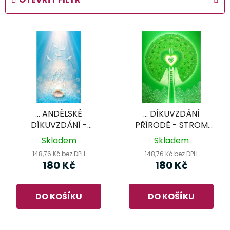
n
í
V
p
ý
r
p
o
i
d
s
u
p
k
r
t
... ANDĚLSKÉ
... DÍKUVZDÁNÍ
o
ů
DÍKUVZDÁNÍ -
PŘÍRODĚ - STROM
d
KŘIŠŤÁLOVÁ KRAJINA
ŽIVOTA II.
Skladem
Skladem
II. ...
u
148,76 Kč bez DPH
148,76 Kč bez DPH
k
180 Kč
180 Kč
t
ů
DO KOŠÍKU
DO KOŠÍKU