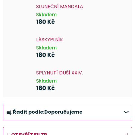
SLUNEČNÍ MANDALA
Skladem
180 Kč
LÁSKYPLNÍK
Skladem
180 Kč
SPLYNUTÍ DUŠÍ XXIV.
Skladem
180 Kč
Ř
Řadit podle:
Doporučujeme
a
z
e
OTEVŘÍT FILTR