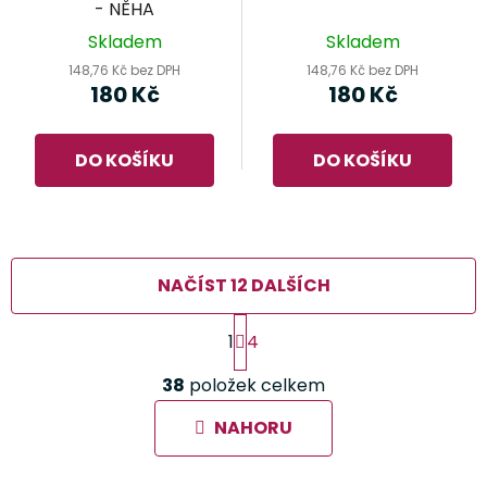
- NĚHA
Skladem
Skladem
148,76 Kč bez DPH
148,76 Kč bez DPH
180 Kč
180 Kč
DO KOŠÍKU
DO KOŠÍKU
NAČÍST 12 DALŠÍCH
S
1
4
t
r
O
á
38
položek celkem
v
n
l
k
NAHORU
á
o
d
v