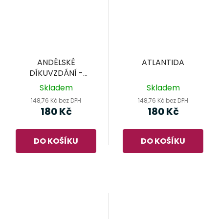
ANDĚLSKÉ
ATLANTIDA
DÍKUVZDÁNÍ -
KŘIŠŤÁLOVÁ KRAJINA
Skladem
Skladem
V.
148,76 Kč bez DPH
148,76 Kč bez DPH
180 Kč
180 Kč
DO KOŠÍKU
DO KOŠÍKU