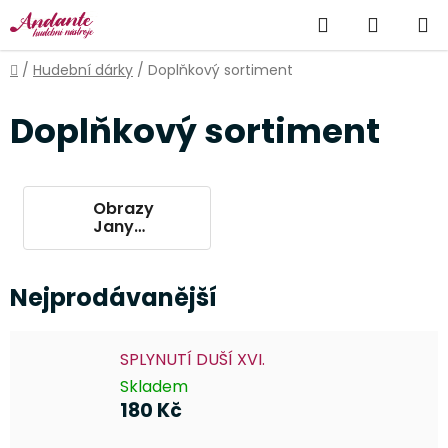
Přejít
Hledat
NÁKUP
na
obsah
KOŠÍK
Domů
/
Hudební dárky
/
Doplňkový sortiment
Doplňkový sortiment
Obrazy
Jany
Kateřiny
Kastnerové
Nejprodávanější
SPLYNUTÍ DUŠÍ XVI.
Skladem
180 Kč