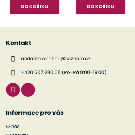
DO KOŠÍKU
DO KOŠÍKU
Z
á
Kontakt
p
a
andante.obchod
@
seznam.cz
t
í
+420 607 280 011 (Po–Pá 8:00–19:00)
Informace pro vás
O nás