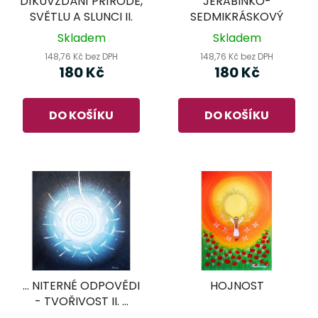
DÍKUVZDÁNÍ PŘÍRODĚ,
JEŘABINKO-
SVĚTLU A SLUNCI II.
SEDMIKRÁSKOVÝ
Skladem
Skladem
148,76 Kč bez DPH
148,76 Kč bez DPH
180 Kč
180 Kč
DO KOŠÍKU
DO KOŠÍKU
... NITERNÉ ODPOVĚDI
HOJNOST
- TVOŘIVOST II. ...