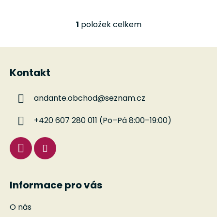
1
položek celkem
O
v
l
Z
á
á
d
Kontakt
p
a
a
c
andante.obchod
@
seznam.cz
t
í
í
p
+420 607 280 011 (Po–Pá 8:00–19:00)
r
v
k
y
v
ý
Informace pro vás
p
i
O nás
s