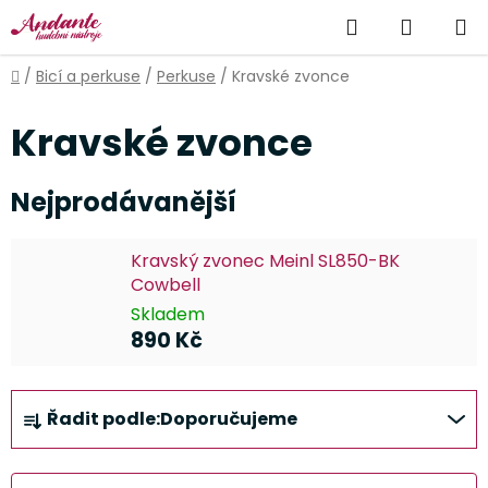
Přejít
Hledat
NÁKUP
na
obsah
KOŠÍK
Domů
/
Bicí a perkuse
/
Perkuse
/
Kravské zvonce
Kravské zvonce
Nejprodávanější
Kravský zvonec Meinl SL850-BK
Cowbell
Skladem
890 Kč
Ř
Řadit podle:
Doporučujeme
a
z
e