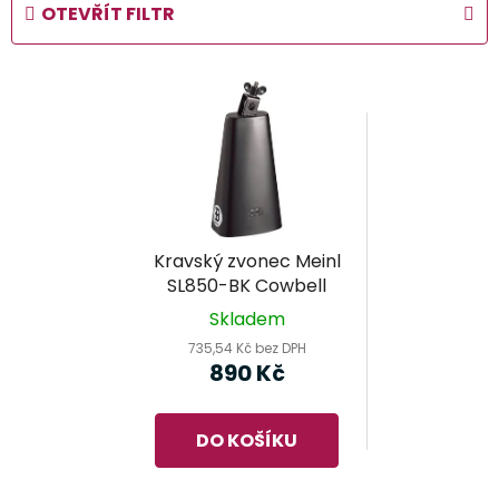
OTEVŘÍT FILTR
n
í
V
p
ý
r
p
o
i
d
s
u
p
k
r
t
Kravský zvonec Meinl
o
ů
SL850-BK Cowbell
d
Skladem
u
735,54 Kč bez DPH
k
890 Kč
t
ů
DO KOŠÍKU