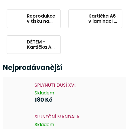
Reprodukce
Kartička A6
v tisku na
v laminaci s
papíře
křišťály
DĚTEM -
Kartička A6
v laminaci s
kříšťály
Nejprodávanější
SPLYNUTÍ DUŠÍ XVI.
Skladem
180 Kč
SLUNEČNÍ MANDALA
Skladem