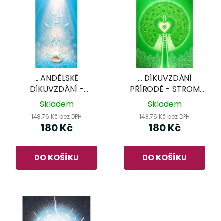
p
ý
r
p
o
i
d
s
u
p
k
r
t
... ANDĚLSKÉ
... DÍKUVZDÁNÍ
o
ů
DÍKUVZDÁNÍ -
PŘÍRODĚ - STROM
d
KŘIŠŤÁLOVÁ KRAJINA
ŽIVOTA II.
Skladem
Skladem
II. ...
u
148,76 Kč bez DPH
148,76 Kč bez DPH
k
180 Kč
180 Kč
t
ů
DO KOŠÍKU
DO KOŠÍKU