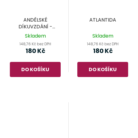
ANDĚLSKÉ
ATLANTIDA
DÍKUVZDÁNÍ -
KŘIŠŤÁLOVÁ KRAJINA
Skladem
Skladem
V.
148,76 Kč bez DPH
148,76 Kč bez DPH
180 Kč
180 Kč
DO KOŠÍKU
DO KOŠÍKU