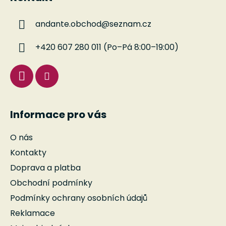
p
p
r
a
v
andante.obchod
@
seznam.cz
t
k
í
y
+420 607 280 011 (Po–Pá 8:00–19:00)
v
ý
p
i
s
u
Informace pro vás
O nás
Kontakty
Doprava a platba
Obchodní podmínky
Podmínky ochrany osobních údajů
Reklamace