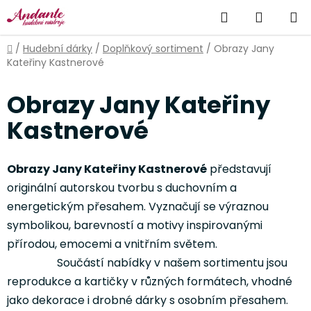
Přejít
Hledat
NÁKUP
na
obsah
KOŠÍK
Domů
/
Hudební dárky
/
Doplňkový sortiment
/
Obrazy Jany
Kateřiny Kastnerové
Obrazy Jany Kateřiny
Kastnerové
Obrazy Jany Kateřiny Kastnerové
představují
originální autorskou tvorbu s duchovním a
energetickým přesahem. Vyznačují se výraznou
symbolikou, barevností a motivy inspirovanými
přírodou, emocemi a vnitřním světem.
Součástí nabídky v našem sortimentu jsou
reprodukce a kartičky v různých formátech, vhodné
jako dekorace i drobné dárky s osobním přesahem.