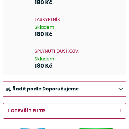
180 Kč
LÁSKYPLNÍK
Skladem
180 Kč
SPLYNUTÍ DUŠÍ XXIV.
Skladem
180 Kč
Ř
Řadit podle:
Doporučujeme
a
z
e
OTEVŘÍT FILTR
n
í
V