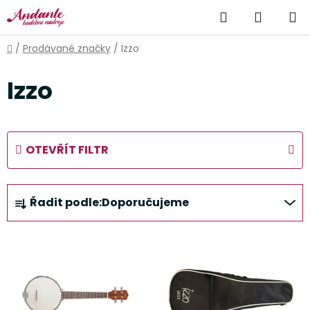
Přejít
Hledat
NÁKUP
na
obsah
KOŠÍK
Domů
/
Prodávané značky
/
Izzo
Izzo
OTEVŘÍT FILTR
Ř
Řadit podle:
Doporučujeme
a
z
V
e
ý
n
p
í
i
p