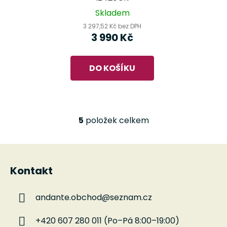
Skladem
3 297,52 Kč bez DPH
3 990 Kč
DO KOŠÍKU
5
položek celkem
O
v
l
Z
á
á
d
Kontakt
p
a
a
c
andante.obchod
@
seznam.cz
t
í
í
p
+420 607 280 011 (Po–Pá 8:00–19:00)
r