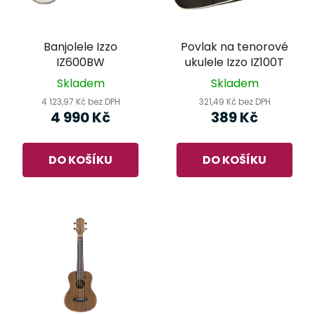
s
r
p
o
r
d
Banjolele Izzo
Povlak na tenorové
o
u
IZ600BW
ukulele Izzo IZ100T
d
k
Skladem
Skladem
u
t
4 123,97 Kč bez DPH
321,49 Kč bez DPH
k
ů
4 990 Kč
389 Kč
t
ů
DO KOŠÍKU
DO KOŠÍKU