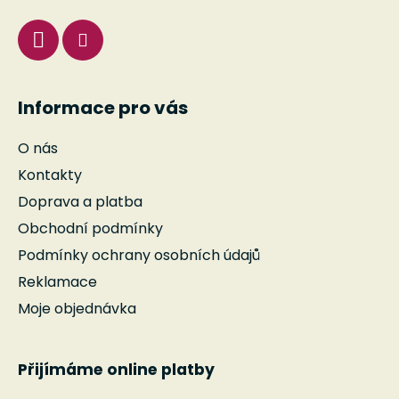
v
k
y
v
ý
Informace pro vás
p
i
O nás
s
u
Kontakty
Doprava a platba
Obchodní podmínky
Podmínky ochrany osobních údajů
Reklamace
Moje objednávka
Přijímáme online platby