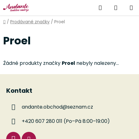
Přejít
Hledat
NÁKUP
na
obsah
KOŠÍK
Domů
/
Prodávané značky
/
Proel
Proel
Žádné produkty značky
Proel
nebyly nalezeny...
Z
á
Kontakt
p
a
andante.obchod
@
seznam.cz
t
í
+420 607 280 011 (Po–Pá 8:00–19:00)