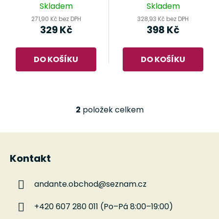
d
fétna
fétna
Skladem
Skladem
u
271,90 Kč bez DPH
328,93 Kč bez DPH
k
329 Kč
398 Kč
t
ů
DO KOŠÍKU
DO KOŠÍKU
2
položek celkem
O
v
l
Z
á
á
d
Kontakt
p
a
a
c
andante.obchod
@
seznam.cz
t
í
í
p
+420 607 280 011 (Po–Pá 8:00–19:00)
r