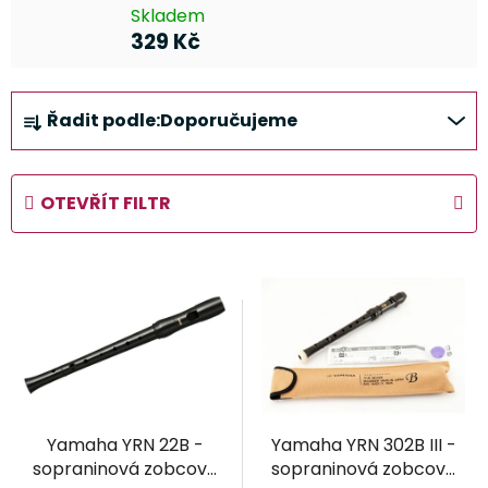
Skladem
329 Kč
Ř
Řadit podle:
Doporučujeme
a
z
e
OTEVŘÍT FILTR
n
í
V
p
ý
r
p
o
i
d
s
u
p
k
r
t
Yamaha YRN 22B -
Yamaha YRN 302B III -
o
ů
sopraninová zobcová
sopraninová zobcová