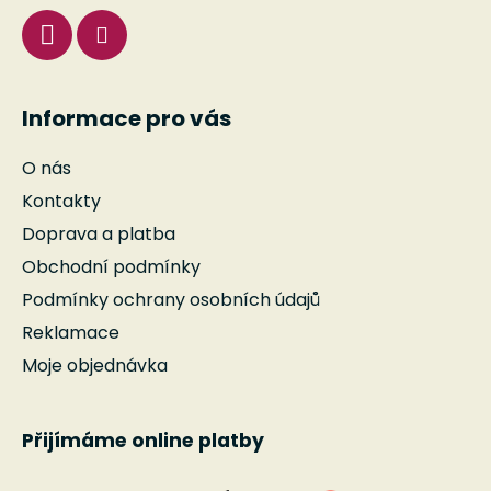
v
k
y
v
ý
Informace pro vás
p
i
O nás
s
u
Kontakty
Doprava a platba
Obchodní podmínky
Podmínky ochrany osobních údajů
Reklamace
Moje objednávka
Přijímáme online platby