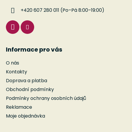
í
p
+420 607 280 011 (Po–Pá 8:00–19:00)
r
v
k
y
v
ý
Informace pro vás
p
i
O nás
s
u
Kontakty
Doprava a platba
Obchodní podmínky
Podmínky ochrany osobních údajů
Reklamace
Moje objednávka