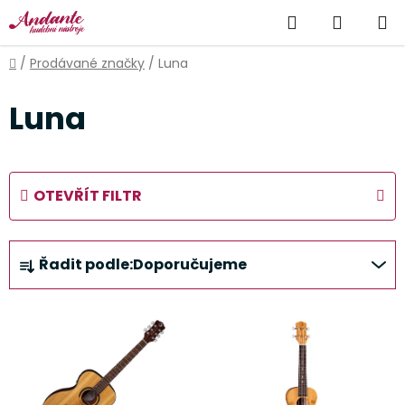
Přejít
Hledat
NÁKUP
na
obsah
KOŠÍK
Domů
/
Prodávané značky
/
Luna
Luna
OTEVŘÍT FILTR
Ř
Řadit podle:
Doporučujeme
a
z
V
e
ý
n
p
í
i
p