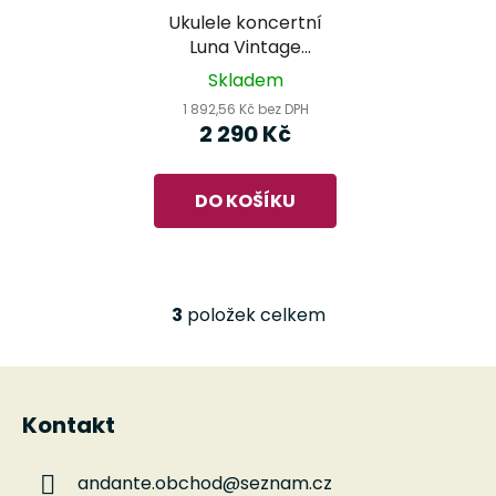
Ukulele koncertní
Luna Vintage
Mahogany Black
Skladem
Open Pore
1 892,56 Kč bez DPH
2 290 Kč
DO KOŠÍKU
3
položek celkem
O
v
l
Z
á
á
d
Kontakt
p
a
a
c
andante.obchod
@
seznam.cz
t
í