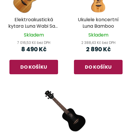
s
r
p
o
r
d
Elektroakustická
Ukulele koncertní
o
u
kytara Luna Wabi Sabi
Luna Bamboo
d
k
Folk Natural Satin
Skladem
Skladem
u
t
7 016,53 Kč bez DPH
2 388,43 Kč bez DPH
k
ů
8 490 Kč
2 890 Kč
t
ů
DO KOŠÍKU
DO KOŠÍKU