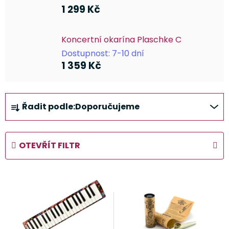
1 299 Kč
Koncertní okarína Plaschke C
Dostupnost: 7-10 dní
1 359 Kč
Ř
Řadit podle:
Doporučujeme
a
z
e
OTEVŘÍT FILTR
n
í
V
p
ý
r
p
o
i
d