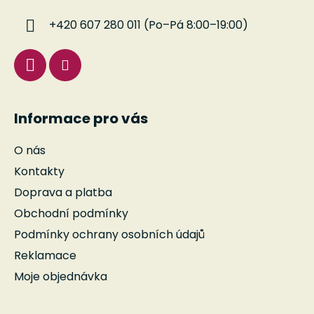
k
í
y
+420 607 280 011 (Po–Pá 8:00–19:00)
v
ý
p
i
s
u
Informace pro vás
O nás
Kontakty
Doprava a platba
Obchodní podmínky
Podmínky ochrany osobních údajů
Reklamace
Moje objednávka