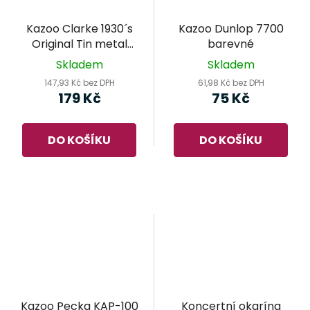
Kazoo Clarke 1930´s
Kazoo Dunlop 7700
Original Tin metal
barevné
silver
Skladem
Skladem
147,93 Kč bez DPH
61,98 Kč bez DPH
179 Kč
75 Kč
DO KOŠÍKU
DO KOŠÍKU
Kazoo Pecka KAP-100
Koncertní okarína