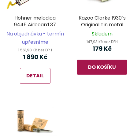
s
u
p
k
r
t
Hohner melodica
Kazoo Clarke 1930´s
o
ů
9445 Airboard 37
Original Tin metal
d
gold
Na objednávku - termín
Skladem
u
upřesníme
147,93 Kč bez DPH
k
179 Kč
1 561,98 Kč bez DPH
t
1 890 Kč
ů
DO KOŠÍKU
DETAIL