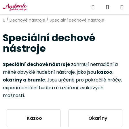
Přejít
Hledat
NÁKUP
na
obsah
KOŠÍK
Domů
/
Dechové nástroje
/
Speciální dechové nástroje
Speciální dechové
nástroje
Speciální dechové nástroje
zahrnují netradiční a
méně obvyklé hudební nástroje, jako jsou
kazoo,
okaríny a brumle
. Jsou určené pro pokročilé hráče,
experimentální hudbu a rozšíření zvukových
možností.
Kazoo
Okaríny