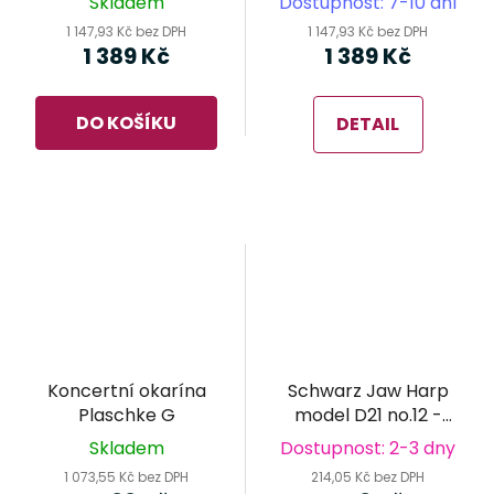
Skladem
Dostupnost: 7-10 dní
1 147,93 Kč bez DPH
1 147,93 Kč bez DPH
1 389 Kč
1 389 Kč
DO KOŠÍKU
DETAIL
Koncertní okarína
Schwarz Jaw Harp
Plaschke G
model D21 no.12 -
brumle
Skladem
Dostupnost: 2-3 dny
1 073,55 Kč bez DPH
214,05 Kč bez DPH