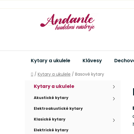
Přejít
na
obsah
Kytary a ukulele
Klávesy
Dechové
Domů
/
Kytary a ukulele
/
Basové kytary
P
K
Přeskočit
Kytary a ukulele
a
kategorie
o
t
s
Akustické kytary
e
t
g
Elektroakustické kytary
r
o
Klasické kytary
a
r
i
n
Elektrické kytary