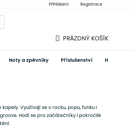
Přihlášení
Registrace
PRÁZDNÝ KOŠÍK
NÁKUPNÍ
KOŠÍK
Noty a zpěvníky
Příslušenství
Hudební dá
apely. Využívají se v rocku, popu, funku i
 groove. Hodí se pro začátečníky i pokročilé
tění.