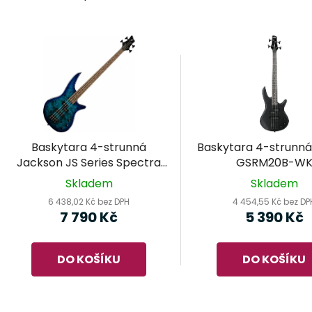
V
ý
p
i
s
p
r
Baskytara 4-strunná
Baskytara 4-strunná
o
Jackson JS Series Spectra
GSRM20B-W
d
Bass JS2P Blue Burst
Skladem
Skladem
u
6 438,02 Kč bez DPH
4 454,55 Kč bez DP
k
7 790 Kč
5 390 Kč
t
ů
DO KOŠÍKU
DO KOŠÍKU