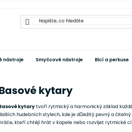
 nástroje
Smyčcové nástroje
Bicí a perkuse
Basové kytary
Basové kytary
tvoří rytmický a harmonický základ každé k
dalších hudebních stylech, kde je důležitý pevný a čitelný
hráče, kteří chtějí hrát v kapele nebo rozvíjet rytmické cí