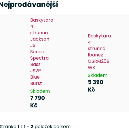
Nejprodávanější
Baskytara
4-
strunná
Baskytara
Jackson
4-
JS
strunná
Series
Ibanez
Spectra
GSRM20B-
Bass
WK
JS2P
Skladem
Blue
5 390
Burst
Kč
Skladem
7 790
Kč
Stránka
1
z
1
-
2
položek celkem