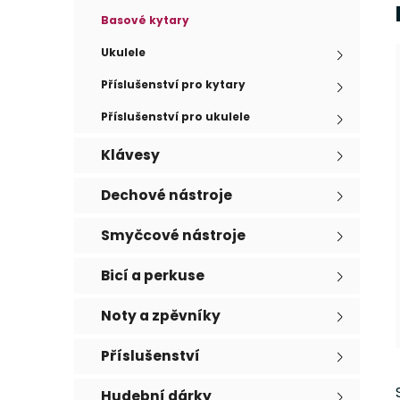
e
n
Basové kytary
í
p
Ukulele
a
Příslušenství pro kytary
n
Příslušenství pro ukulele
e
l
Klávesy
Dechové nástroje
Smyčcové nástroje
Bicí a perkuse
Noty a zpěvníky
Příslušenství
Hudební dárky