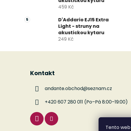
akustickou kytaru
459 Kč
D'Addario EJ15 Extra
Light - struny na
akustickou kytaru
249 Kč
Z
á
Kontakt
p
a
andante.obchod
@
seznam.cz
t
í
+420 607 280 011 (Po–Pá 8:00–19:00)
Tento web 