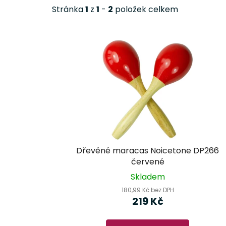
Stránka
1
z
1
-
2
položek celkem
V
ý
p
i
s
p
r
o
d
Dřevěné maracas Noicetone DP266
u
červené
k
Skladem
t
180,99 Kč bez DPH
ů
219 Kč