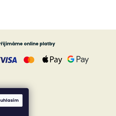
Přijímáme online platby
ouhlasím