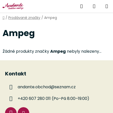
Přejít
Hledat
NÁKUP
na
obsah
KOŠÍK
Domů
/
Prodávané značky
/
Ampeg
Ampeg
Žádné produkty značky
Ampeg
nebyly nalezeny...
Z
á
Kontakt
p
a
andante.obchod
@
seznam.cz
t
í
+420 607 280 011 (Po–Pá 8:00–19:00)