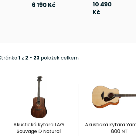
10 490
6 190 Kč
Kč
Stránka
1
z
2
-
23
položek celkem
V
ý
p
i
s
p
r
Akustická kytara LAG
Akustická kytara Ya
o
Sauvage D Natural
800 NT