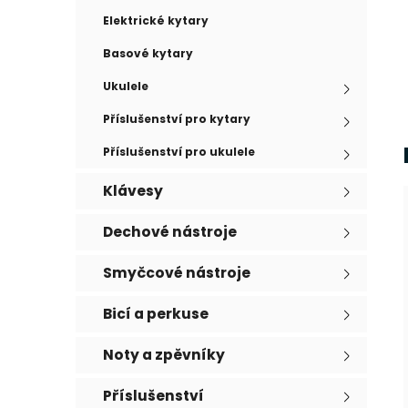
e
n
Elektrické kytary
í
p
Basové kytary
a
Ukulele
n
Příslušenství pro kytary
e
l
Příslušenství pro ukulele
Klávesy
Dechové nástroje
Smyčcové nástroje
Bicí a perkuse
Noty a zpěvníky
Příslušenství