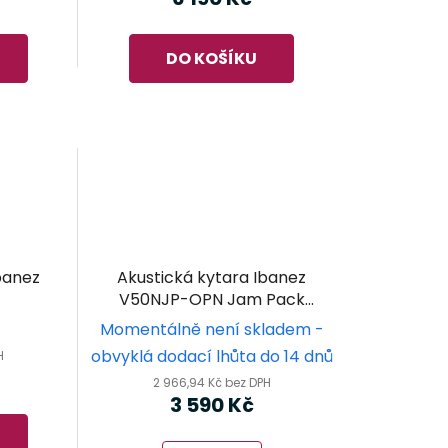
DO KOŠÍKU
banez
Akustická kytara Ibanez
V50NJP-OPN Jam Pack
Natural
Momentálně není skladem -
obvyklá dodací lhůta do 14 dnů
H
2 966,94 Kč bez DPH
3 590 Kč