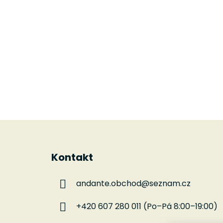
Z
á
Kontakt
p
a
andante.obchod
@
seznam.cz
t
í
+420 607 280 011 (Po–Pá 8:00–19:00)