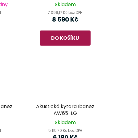
k
 dny
Skladem
t
H
7 099,17 Kč bez DPH
ů
8 590 Kč
DO KOŠÍKU
banez
Akustická kytara Ibanez
AW65-LG
Skladem
H
5 115,70 Kč bez DPH
6 190 Kč