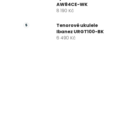
AW84CE-WK
8 190 Kč
Tenorové ukulele
Ibanez URGT100-BK
6 490 Kč