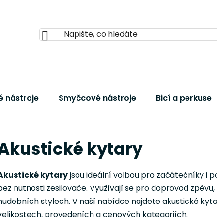
 nástroje
Smyčcové nástroje
Bicí a perkuse
Akustické kytary
Akustické kytary
jsou ideální volbou pro začátečníky i po
bez nutnosti zesilovače. Využívají se pro doprovod zpěvu,
hudebních stylech. V naší nabídce najdete akustické kyt
velikostech, provedeních a cenových kategoriích.