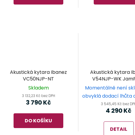
Akustická kytara Ibanez
Akustická kytara I
VC50NJP-NT
V54NJP-WK Jam
Weathered Bla
Skladem
Momentálně není sk
obvyklá dodací lhůta 
3 132,23 Kč bez DPH
3 790 Kč
3 545,45 Kč bez DP
4 290 Kč
DO KOŠÍKU
DETAIL