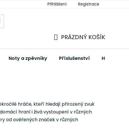
Přihlášení
Registrace
PRÁZDNÝ KOŠÍK
NÁKUPNÍ
KOŠÍK
Noty a zpěvníky
Příslušenství
Hudební dá
kročilé hráče, kteří hledají přirozený zvuk
 domácí hraní i živá vystoupení v různých
ary od ověřených značek v různých