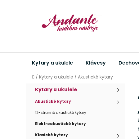
Přejít
na
obsah
Kytary a ukulele
Klávesy
Dechové
Domů
/
Kytary a ukulele
/
Akustické kytary
P
K
Přeskočit
Kytary a ukulele
a
kategorie
o
t
s
Akustické kytary
e
t
g
12-strunné akustické kytary
r
o
Elektroakustické kytary
a
r
i
n
Klasické kytary