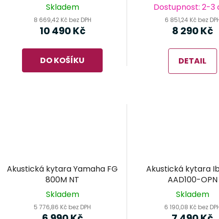
d
Skladem
Dostupnost: 2-3
u
8 669,42 Kč bez DPH
6 851,24 Kč bez DP
k
10 490 Kč
8 290 Kč
t
ů
DO KOŠÍKU
DETAIL
Akustická kytara Yamaha FG
Akustická kytara I
800M NT
AAD100-OPN
Skladem
Skladem
5 776,86 Kč bez DPH
6 190,08 Kč bez DP
6 990 Kč
7 490 Kč