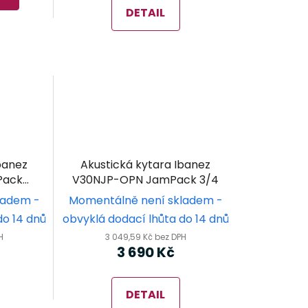
DETAIL
banez
Akustická kytara Ibanez
Pack
V30NJP-OPN JamPack 3/4
ck
ladem -
Momentálně není skladem -
do 14 dnů
obvyklá dodací lhůta do 14 dnů
H
3 049,59 Kč bez DPH
3 690 Kč
DETAIL