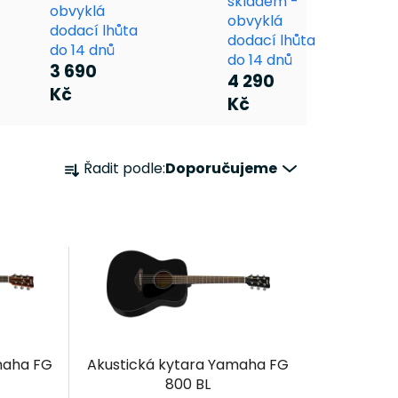
skladem -
obvyklá
obvyklá
dodací lhůta
dodací lhůta
do 14 dnů
do 14 dnů
3 690
4 290
Kč
Kč
Ř
Řadit podle:
Doporučujeme
a
z
e
n
í
p
r
o
d
maha FG
Akustická kytara Yamaha FG
u
800 BL