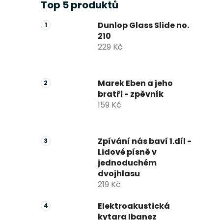
Top 5 produktů
Dunlop Glass Slide no.
210
229 Kč
Marek Eben a jeho
bratři - zpěvník
159 Kč
Zpívání nás baví 1.díl -
Lidové písně v
jednoduchém
dvojhlasu
219 Kč
Elektroakustická
kytara Ibanez