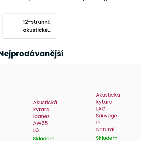
12-strunné
akustické
kytary
Nejprodávanější
Akustická
kytara
Akustická
LAG
kytara
Sauvage
Ibanez
D
AW65-
Natural
LG
Skladem
Skladem