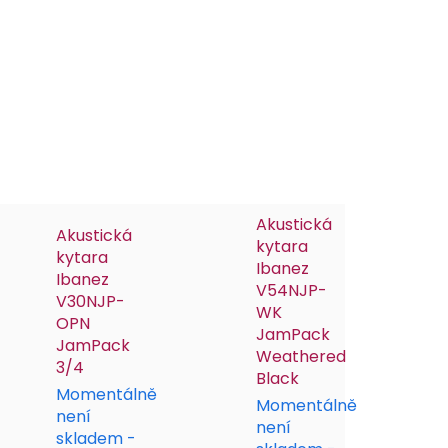
Akustická
Akustická
kytara
kytara
Ibanez
Ibanez
V54NJP-
V30NJP-
WK
OPN
JamPack
JamPack
Weathered
3/4
Black
Momentálně
Momentálně
není
není
skladem -