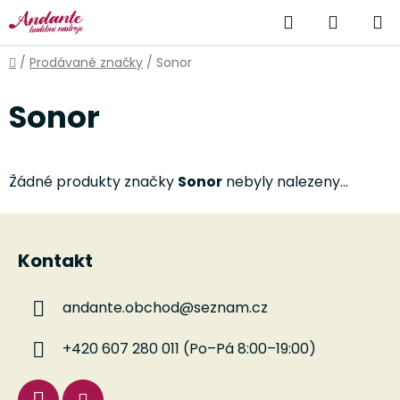
Přejít
Hledat
NÁKUP
na
obsah
KOŠÍK
Domů
/
Prodávané značky
/
Sonor
Sonor
Žádné produkty značky
Sonor
nebyly nalezeny...
Z
á
Kontakt
p
a
andante.obchod
@
seznam.cz
t
í
+420 607 280 011 (Po–Pá 8:00–19:00)