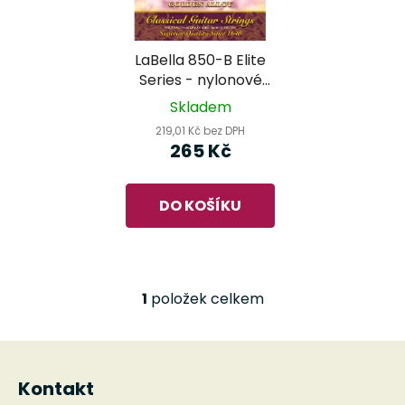
s
r
p
o
r
d
LaBella 850-B Elite
o
u
Series - nylonové
d
k
struny pro klasickou
Skladem
kytaru
u
t
219,01 Kč bez DPH
k
ů
265 Kč
t
ů
DO KOŠÍKU
1
položek celkem
O
v
l
Z
á
á
d
Kontakt
p