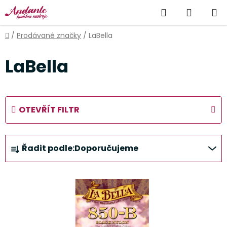
Přejít
Hledat
NÁKUP
na
obsah
KOŠÍK
Domů
/
Prodávané značky
/
LaBella
LaBella
OTEVŘÍT FILTR
Ř
Řadit podle:
Doporučujeme
a
z
V
e
ý
n
p
í
i
p