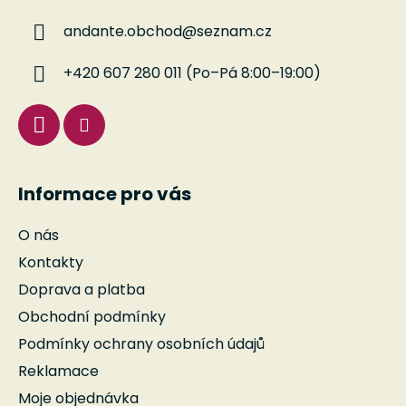
a
a
c
andante.obchod
@
seznam.cz
t
í
í
p
+420 607 280 011 (Po–Pá 8:00–19:00)
r
v
k
y
v
ý
Informace pro vás
p
i
O nás
s
u
Kontakty
Doprava a platba
Obchodní podmínky
Podmínky ochrany osobních údajů
Reklamace
Moje objednávka