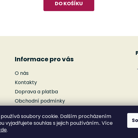
DO KOŠÍKU
O
v
l
á
d
Informace pro vás
a
c
O nás
í
p
Kontakty
r
Doprava a platba
v
Obchodní podmínky
k
y
Podmínky ochrany osobních údajů
v
používá soubory cookie. Dalším procházením
Reklamace
S
ý
 vyjadřujete souhlas s jejich používáním.. Více
Moje objednávka
p
zde
.
i