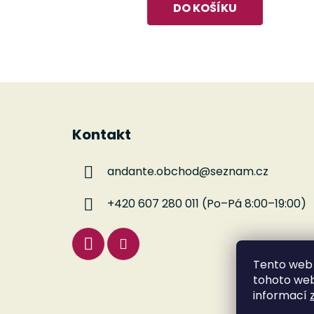
DO KOŠÍKU
Z
á
Kontakt
p
a
andante.obchod
@
seznam.cz
t
í
+420 607 280 011 (Po–Pá 8:00–19:00)
Tento web 
tohoto webu
informací