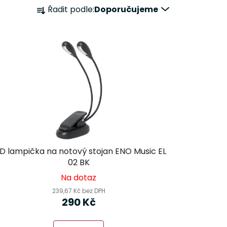
Ř
Řadit podle:
Doporučujeme
a
z
e
n
í
p
r
o
d
u
k
D lampička na notový stojan ENO Music EL
t
02 BK
ů
Na dotaz
239,67 Kč bez DPH
290 Kč