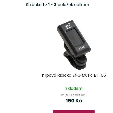
Stránka
1
z
1
-
3
položek celkem
V
ý
p
i
s
p
r
o
d
Klipová ladička ENO Music ET-06
u
k
Skladem
t
123,97 Kč bez DPH
ů
150 Kč