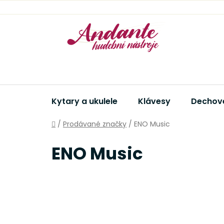
Přejít
na
obsah
Kytary a ukulele
Klávesy
Dechové
Domů
/
Prodávané značky
/
ENO Music
ENO Music