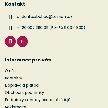
á
d
Kontakt
p
a
a
c
andante.obchod
@
seznam.cz
t
í
í
p
+420 607 280 011 (Po–Pá 8:00–19:00)
r
v
k
y
v
ý
Informace pro vás
p
i
O nás
s
u
Kontakty
Doprava a platba
Obchodní podmínky
Podmínky ochrany osobních údajů
Reklamace