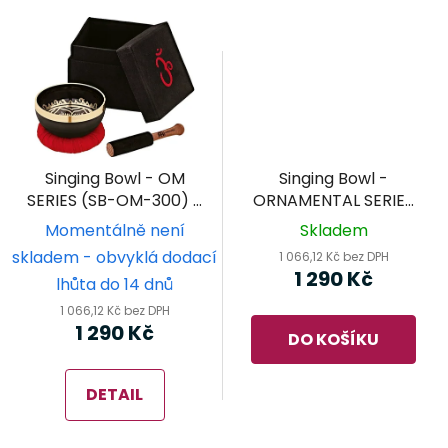
Singing Bowl - OM
Singing Bowl -
SERIES (SB-OM-300) -
ORNAMENTAL SERIES
MEINL Sonic Energy -
(SB-OR-400-BK) -
Momentálně není
Skladem
tibetská mísa
MEINL Sonic Energy -
skladem - obvyklá dodací
1 066,12 Kč bez DPH
tibetská mísa
1 290 Kč
lhůta do 14 dnů
1 066,12 Kč bez DPH
1 290 Kč
DO KOŠÍKU
DETAIL