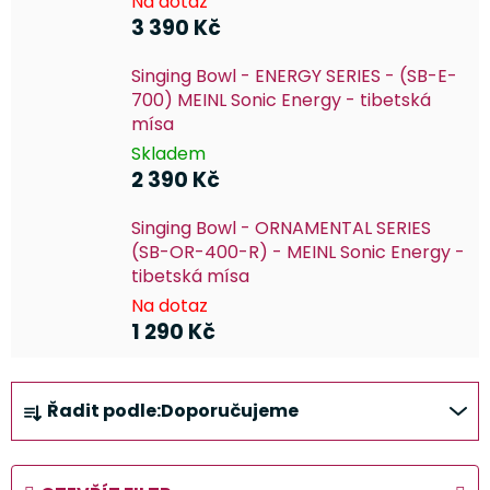
Na dotaz
3 390 Kč
Singing Bowl - ENERGY SERIES - (SB-E-
700) MEINL Sonic Energy - tibetská
mísa
Skladem
2 390 Kč
Singing Bowl - ORNAMENTAL SERIES
(SB-OR-400-R) - MEINL Sonic Energy -
tibetská mísa
Na dotaz
1 290 Kč
Ř
Řadit podle:
Doporučujeme
a
z
e