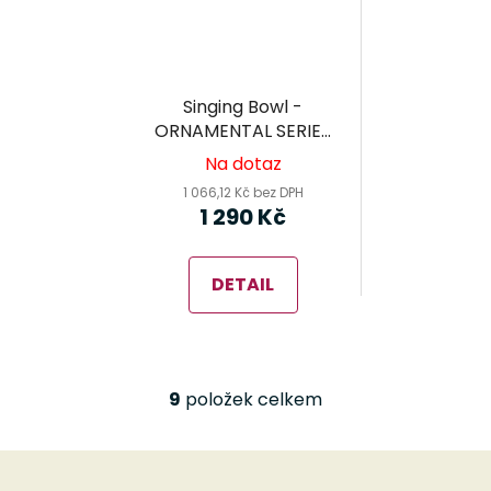
Singing Bowl -
ORNAMENTAL SERIES
(SB-OR-400-R) -
Na dotaz
MEINL Sonic Energy -
1 066,12 Kč bez DPH
tibetská mísa
1 290 Kč
DETAIL
9
položek celkem
O
v
l
Z
á