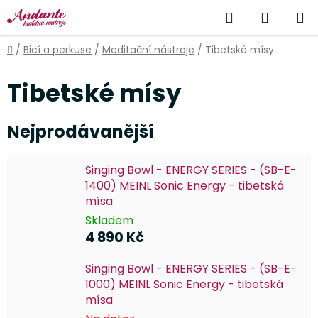
Přejít
Hledat
NÁKUP
na
obsah
KOŠÍK
Domů
/
Bicí a perkuse
/
Meditační nástroje
/
Tibetské mísy
Tibetské mísy
Nejprodávanější
Singing Bowl - ENERGY SERIES - (SB-E-
1400) MEINL Sonic Energy - tibetská
mísa
Skladem
4 890 Kč
Singing Bowl - ENERGY SERIES - (SB-E-
1000) MEINL Sonic Energy - tibetská
mísa