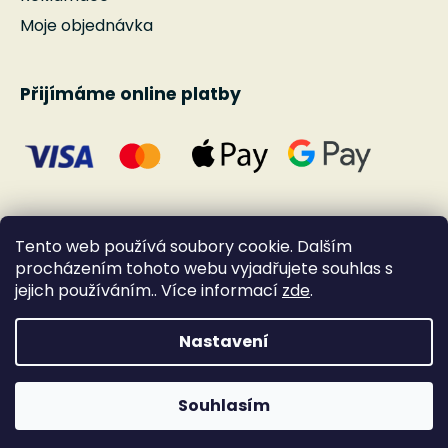
Moje objednávka
Přijímáme online platby
Tento web používá soubory cookie. Dalším
procházením tohoto webu vyjadřujete souhlas s
jejich používáním.. Více informací
zde
.
Nastavení
Vytvořil Shoptet
Souhlasím
Copyright 2026
Andante
. Všechna práva
vyhrazena.