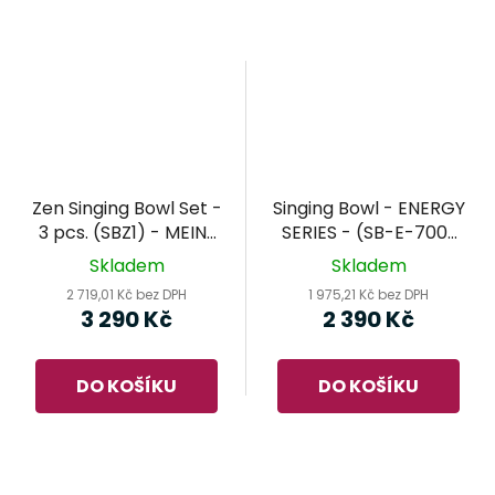
Zen Singing Bowl Set -
Singing Bowl - ENERGY
3 pcs. (SBZ1) - MEINL
SERIES - (SB-E-700)
Sonic Energy -
MEINL Sonic Energy -
Skladem
Skladem
tibetské mísy set
tibetská mísa
2 719,01 Kč bez DPH
1 975,21 Kč bez DPH
3 290 Kč
2 390 Kč
DO KOŠÍKU
DO KOŠÍKU