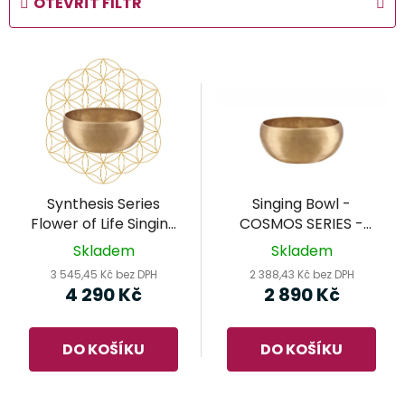
OTEVŘÍT FILTR
n
í
V
p
ý
r
p
o
i
d
s
u
p
k
r
t
Synthesis Series
Singing Bowl -
o
ů
Flower of Life Singing
COSMOS SERIES -
d
Bowl - 1000g (SB-S-
(SB-C-650) MEINL
Skladem
Skladem
FOL-1000) - MEINL
Sonic Energy -
u
3 545,45 Kč bez DPH
2 388,43 Kč bez DPH
Sonic Energy -
tibetská mísa
k
4 290 Kč
2 890 Kč
tibetská mísa
t
ů
DO KOŠÍKU
DO KOŠÍKU