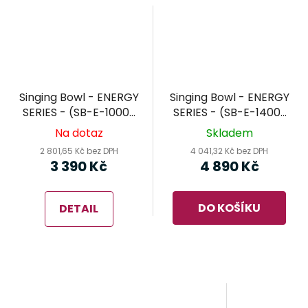
Singing Bowl - ENERGY
Singing Bowl - ENERGY
SERIES - (SB-E-1000)
SERIES - (SB-E-1400)
MEINL Sonic Energy -
MEINL Sonic Energy -
Na dotaz
Skladem
tibetská mísa
tibetská mísa
2 801,65 Kč bez DPH
4 041,32 Kč bez DPH
3 390 Kč
4 890 Kč
DO KOŠÍKU
DETAIL