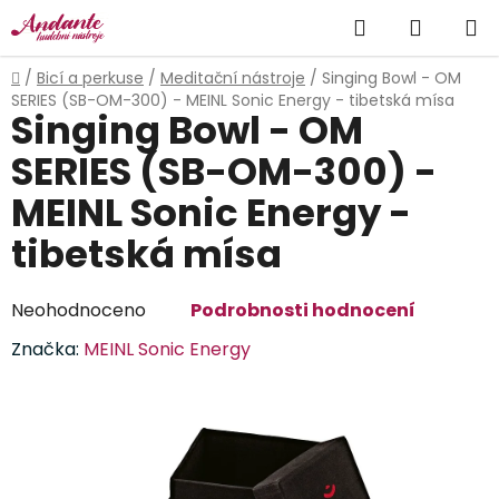
Přejít
Hledat
NÁKUP
na
obsah
KOŠÍK
Domů
/
Bicí a perkuse
/
Meditační nástroje
/
Singing Bowl - OM
SERIES (SB-OM-300) - MEINL Sonic Energy - tibetská mísa
Singing Bowl - OM
SERIES (SB-OM-300) -
MEINL Sonic Energy -
tibetská mísa
Průměrné
Neohodnoceno
Podrobnosti hodnocení
hodnocení
Značka:
MEINL Sonic Energy
produktu
je
0,0
z
5