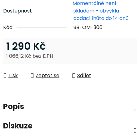
Momentálně není
Dostupnost
skladem - obvyklá
dodací lhůta do 14 dnů
Kód:
SB-OM-300
1 290 Kč
1 066,12 Kč bez DPH
Měrná cena:
Tisk
Zeptat se
Sdílet
Popis
Diskuze