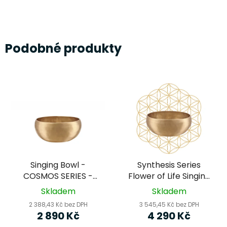
Podobné produkty
Singing Bowl -
Synthesis Series
COSMOS SERIES -
Flower of Life Singing
(SB-C-650) MEINL
Bowl - 1000g (SB-S-
Skladem
Skladem
Sonic Energy -
FOL-1000) - MEINL
2 388,43 Kč bez DPH
3 545,45 Kč bez DPH
tibetská mísa
Sonic Energy -
2 890 Kč
4 290 Kč
tibetská mísa