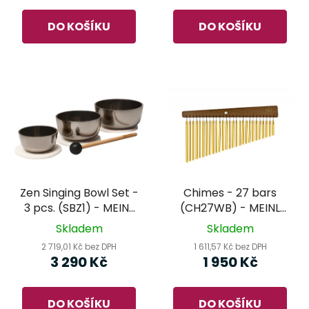
DO KOŠÍKU
DO KOŠÍKU
Zen Singing Bowl Set -
Chimes - 27 bars
3 pcs. (SBZ1) - MEINL
(CH27WB) - MEINL
Sonic Energy -
Sonic Energy -
Skladem
Skladem
tibetské mísy set
zvonkohra
2 719,01 Kč bez DPH
1 611,57 Kč bez DPH
3 290 Kč
1 950 Kč
DO KOŠÍKU
DO KOŠÍKU