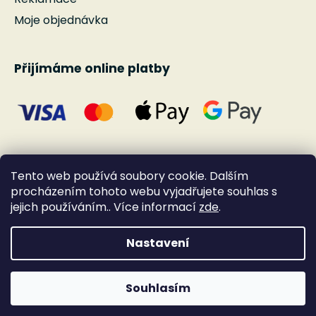
Moje objednávka
Přijímáme online platby
Tento web používá soubory cookie. Dalším
procházením tohoto webu vyjadřujete souhlas s
jejich používáním.. Více informací
zde
.
Nastavení
Vytvořil Shoptet
Souhlasím
Copyright 2026
Andante
. Všechna práva
vyhrazena.