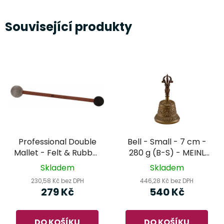
Související produkty
Professional Double
Bell - Small - 7 cm -
Mallet - Felt & Rubber
280 g (B-S) - MEINL
Tip, Small (SB-PDM-
Sonic Energy -
Skladem
Skladem
F/R-S) - MEINL Sonic
tibetský zvonek
230,58 Kč bez DPH
446,28 Kč bez DPH
Energy
279 Kč
540 Kč
DO KOŠÍKU
DO KOŠÍKU