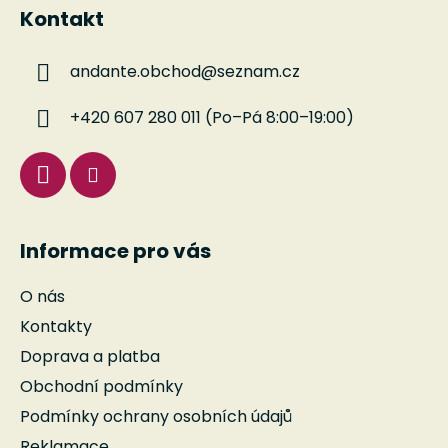
á
Kontakt
p
a
andante.obchod
@
seznam.cz
t
í
+420 607 280 011 (Po–Pá 8:00–19:00)
Informace pro vás
O nás
Kontakty
Doprava a platba
Obchodní podmínky
Podmínky ochrany osobních údajů
Reklamace