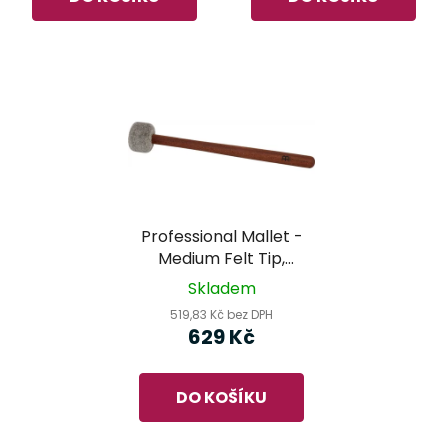
Professional Mallet -
Medium Felt Tip,
Medium (SB-PM-MF-
Skladem
M) - MEINL Sonic
519,83 Kč bez DPH
Energy
629 Kč
DO KOŠÍKU