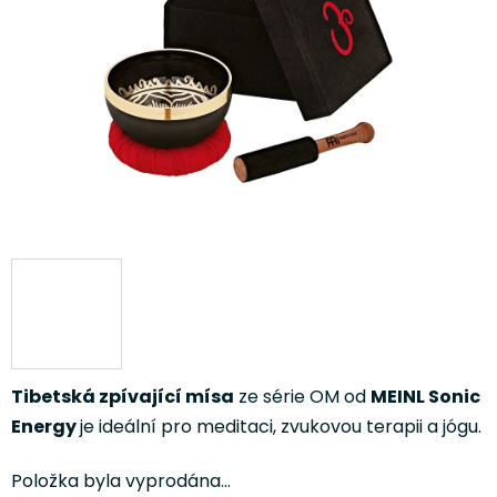
hvězdiček.
Tibetská zpívající mísa
ze série OM od
MEINL Sonic
Energy
je ideální pro meditaci, zvukovou terapii a jógu.
Položka byla vyprodána…