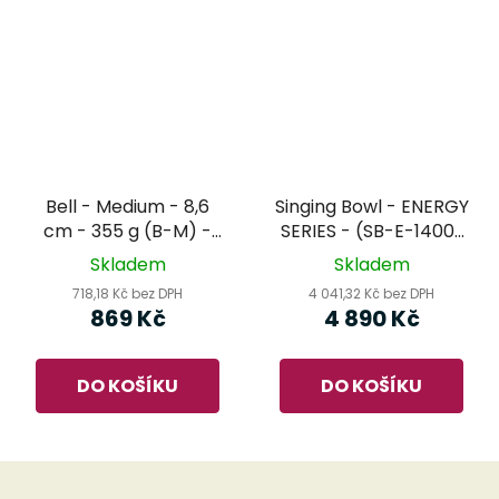
Bell - Medium - 8,6
Singing Bowl - ENERGY
cm - 355 g (B-M) -
SERIES - (SB-E-1400)
MEINL Sonic Energy -
MEINL Sonic Energy -
Skladem
Skladem
tibetský zvonek
tibetská mísa
718,18 Kč bez DPH
4 041,32 Kč bez DPH
869 Kč
4 890 Kč
DO KOŠÍKU
DO KOŠÍKU
Z