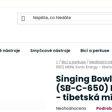
 nástroje
Smyčcové nástroje
Bicí a perkuse
Domů
/
Bicí a perkuse
/
Meditační ná
650) MEINL Sonic Energy - tibet
Singing Bowl
(SB-C-650) 
- tibetská m
Průměrné
Neohodnoceno
Podrob