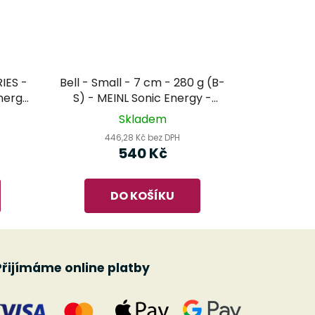
IES -
Bell - Small - 7 cm - 280 g (B-
nergy
S) - MEINL Sonic Energy -
tibetský zvonek
Skladem
446,28 Kč bez DPH
540 Kč
DO KOŠÍKU
Přijímáme online platby