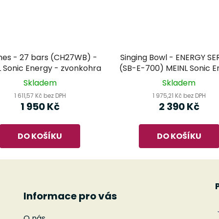
es - 27 bars (CH27WB) -
Singing Bowl - ENERGY SER
 Sonic Energy - zvonkohra
(SB-E-700) MEINL Sonic E
- tibetská mísa
Skladem
Skladem
1 611,57 Kč bez DPH
1 975,21 Kč bez DPH
1 950 Kč
2 390 Kč
DO KOŠÍKU
DO KOŠÍKU
Informace pro vás
O nás