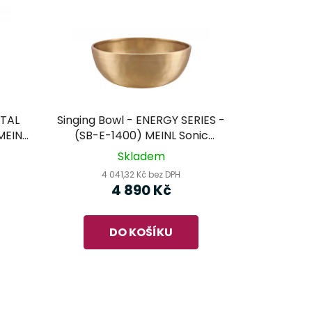
NTAL
Singing Bowl - ENERGY SERIES -
MEINL
(SB-E-1400) MEINL Sonic
mísa
Energy - tibetská mísa
Skladem
4 041,32 Kč bez DPH
4 890 Kč
DO KOŠÍKU