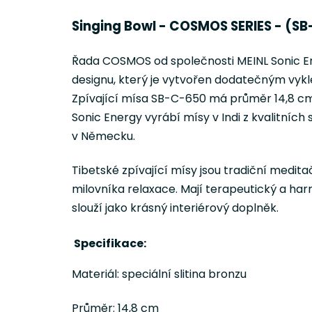
Singing Bowl - COSMOS SERIES - (SB
Řada COSMOS od společnosti MEINL Sonic Ene
designu, který je vytvořen dodatečným vykle
Zpívající mísa SB-C-650 má průměr 14,8 cm
Sonic Energy vyrábí mísy v Indi z kvalitních
v Německu.
Tibetské zpívající mísy jsou tradiční medita
milovníka relaxace. Mají terapeutický a harm
slouží jako krásný interiérový doplněk.
Specifikace:
Materiál: speciální slitina bronzu
Průměr: 14,8 cm