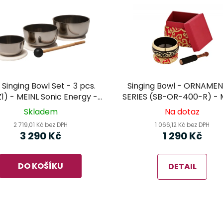
 Singing Bowl Set - 3 pcs.
Singing Bowl - ORNAME
1) - MEINL Sonic Energy -
SERIES (SB-OR-400-R) - 
tibetské mísy set
Sonic Energy - tibetská 
Skladem
Na dotaz
2 719,01 Kč bez DPH
1 066,12 Kč bez DPH
3 290 Kč
1 290 Kč
DO KOŠÍKU
DETAIL