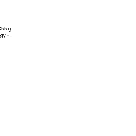
355 g
gy -