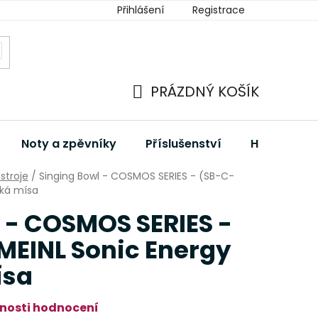
Přihlášení
Registrace
PRÁZDNÝ KOŠÍK
NÁKUPNÍ
KOŠÍK
Noty a zpěvníky
Příslušenství
Hudební dá
stroje
/
Singing Bowl - COSMOS SERIES - (SB-C-
ská mísa
 - COSMOS SERIES -
MEINL Sonic Energy
ísa
nosti hodnocení