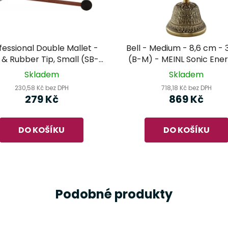
fessional Double Mallet -
Bell - Medium - 8,6 cm - 
t & Rubber Tip, Small (SB-
(B-M) - MEINL Sonic Ener
M-F/R-S) - MEINL Sonic
tibetský zvonek
Skladem
Skladem
Energy
230,58 Kč bez DPH
718,18 Kč bez DPH
279 Kč
869 Kč
DO KOŠÍKU
DO KOŠÍKU
Podobné produkty