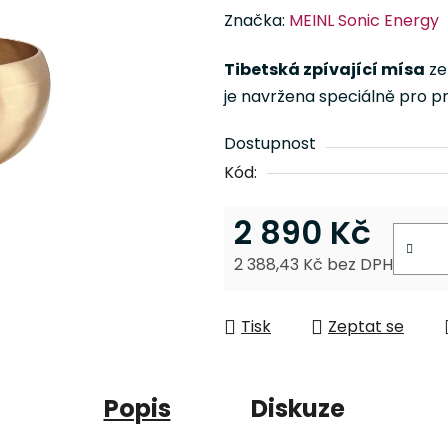
hodnocení
Značka:
MEINL Sonic Energy
produktu
je
Tibetská zpívající mísa
ze
0,0
je navržena speciálně pro pro
z
5
Dostupnost
hvězdiček.
Kód:
2 890 Kč
2 388,43 Kč bez DPH
Měrná cena:
Tisk
Zeptat se
Popis
Diskuze