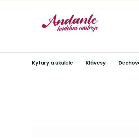
Přejít
na
obsah
Kytary a ukulele
Klávesy
Dechové