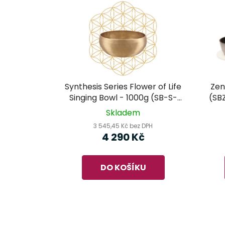
Synthesis Series Flower of Life
Zen
Singing Bowl - 1000g (SB-S-
(SBZ
FOL-1000) - MEINL Sonic Energy
Skladem
- tibetská mísa
3 545,45 Kč bez DPH
4 290 Kč
DO KOŠÍKU