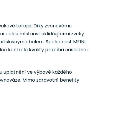
vukové terapii. Díky zvonovému
 celou místnost uklidňujícími zvuky.
 příslušným obalem. Společnost MEINL
dná kontrola kvality probíhá následně i
jdou uplatnění ve výbavě každého
 rovnováze. Mimo zdravotní benefity