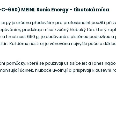
-C-650) MEINL Sonic Energy - tibetská mísa
rgy je určena především pro profesionální použití při z
páváním, produkuje mísa zvučný hluboký tón, který zaplní
 a hmotnost 650 g, je dodávaná s plstěnou podložkou a
 slitin. Každému nástroji je věnována nejvyšší péče a důkla
ční pomůcky, které se používají už tisíce let a i dnes na
onizující účinek, hluboce uvolňují a přispívají k duševní