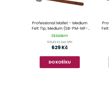
Professional Mallet - Medium
Pro
Felt Tip, Medium (SB-PM-MF-
Fel
M) - MEINL Sonic Energy
PD
Skladem
519,83 Kč bez DPH
629 Kč
DO KOŠÍKU