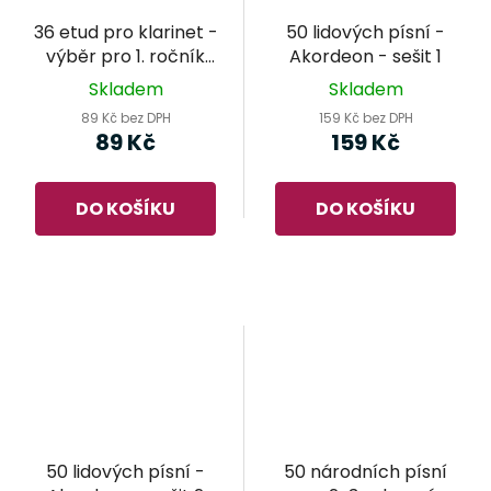
36 etud pro klarinet -
50 lidových písní -
výběr pro 1. ročník
Akordeon - sešit 1
ZUŠ
Skladem
Skladem
89 Kč bez DPH
159 Kč bez DPH
89 Kč
159 Kč
DO KOŠÍKU
DO KOŠÍKU
50 lidových písní -
50 národních písní