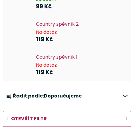
99 Kč
Country zpěvník 2.
Na dotaz
119 Kč
Country zpěvník 1.
Na dotaz
119 Kč
Ř
Řadit podle:
Doporučujeme
a
z
e
OTEVŘÍT FILTR
n
í