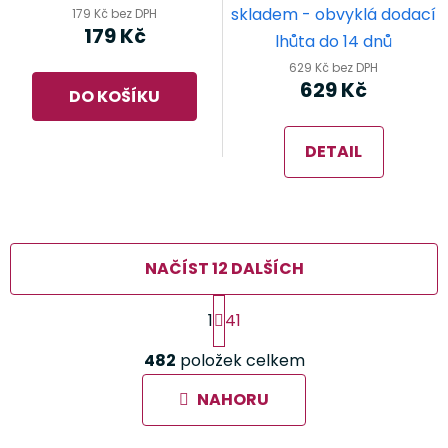
skladem - obvyklá dodací
179 Kč bez DPH
179 Kč
lhůta do 14 dnů
629 Kč bez DPH
629 Kč
DO KOŠÍKU
DETAIL
NAČÍST 12 DALŠÍCH
S
1
41
t
r
O
á
482
položek celkem
v
n
l
k
NAHORU
á
o
d
v