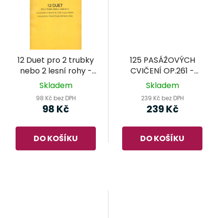
12 Duet pro 2 trubky
125 PASÁŽOVÝCH
nebo 2 lesní rohy -
CVIČENÍ OP.261 -
Jiří Pauer
Czerny
Skladem
Skladem
98 Kč bez DPH
239 Kč bez DPH
98 Kč
239 Kč
DO KOŠÍKU
DO KOŠÍKU