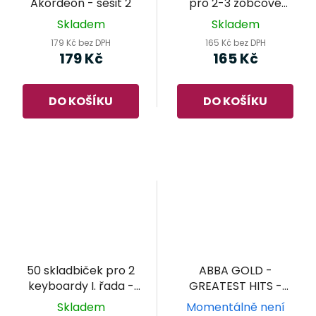
Akordeon - sešit 2
pro 2-3 zobcové
flétny I. - Rudolf
Skladem
Skladem
Gruber
179 Kč bez DPH
165 Kč bez DPH
179 Kč
165 Kč
DO KOŠÍKU
DO KOŠÍKU
50 skladbiček pro 2
ABBA GOLD -
keyboardy I. řada -
GREATEST HITS -
Ladislav Němec
klavír/zpěv/kytara
Skladem
Momentálně není