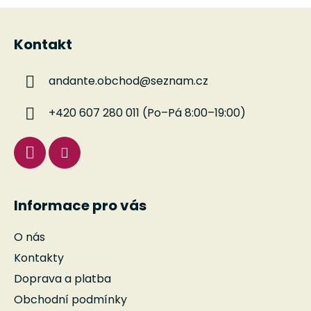
a
á
Z
c
n
á
í
í
Kontakt
p
p
r
a
v
andante.obchod
@
seznam.cz
t
k
í
y
+420 607 280 011 (Po–Pá 8:00–19:00)
v
ý
p
i
s
u
Informace pro vás
O nás
Kontakty
Doprava a platba
Obchodní podmínky