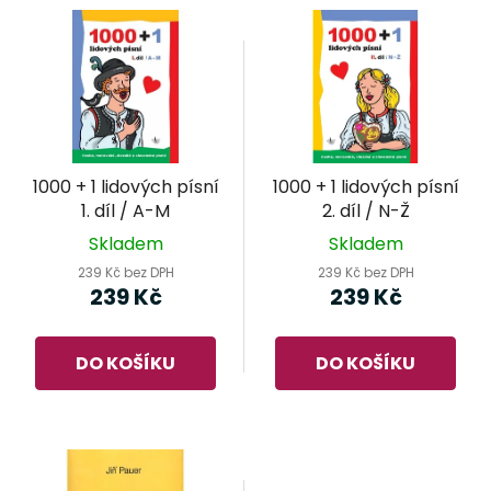
V
p
ý
r
p
o
i
d
s
u
p
k
r
t
1000 + 1 lidových písní
1000 + 1 lidových písní
o
ů
1. díl / A-M
2. díl / N-Ž
d
Skladem
Skladem
u
239 Kč bez DPH
239 Kč bez DPH
k
239 Kč
239 Kč
t
ů
DO KOŠÍKU
DO KOŠÍKU