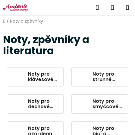
Přejít
Hledat
NÁKUP
na
obsah
KOŠÍK
Domů
/
Noty a zpěvníky
Noty, zpěvníky a
literatura
Noty pro
Noty pro
klávesové
strunné
nástroje
nástroje
Noty pro
Noty pro
dechové
smyčcové
nástroje
nástroje
Noty pro
Noty pro
akordeon
bicí a