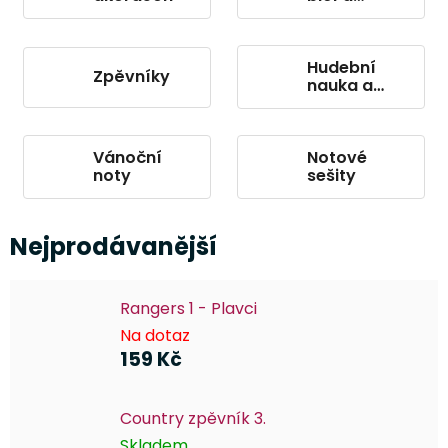
perkusní
nástroje
Hudební
Zpěvníky
nauka a
literatura
Vánoční
Notové
noty
sešity
Nejprodávanější
Rangers 1 - Plavci
Na dotaz
159 Kč
Country zpěvník 3.
Skladem