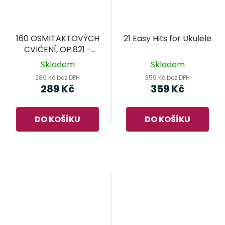
160 OSMITAKTOVÝCH
21 Easy Hits for Ukulele
CVIČENÍ, OP.821 -
Czerny
Skladem
Skladem
289 Kč bez DPH
359 Kč bez DPH
289 Kč
359 Kč
DO KOŠÍKU
DO KOŠÍKU