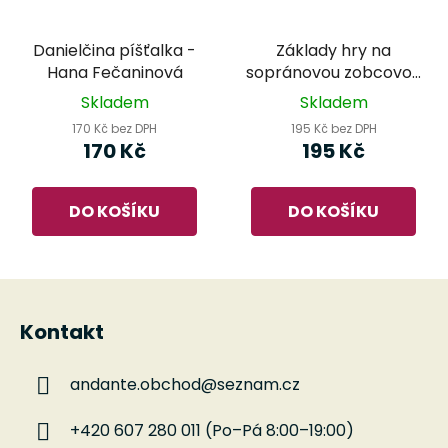
Danielčina píšťalka -
Základy hry na
Hana Fečaninová
sopránovou zobcovou
flétnu - klavírní
Skladem
Skladem
doprovody Miloslav
170 Kč bez DPH
195 Kč bez DPH
Klement
170 Kč
195 Kč
DO KOŠÍKU
DO KOŠÍKU
Z
á
Kontakt
p
a
andante.obchod
@
seznam.cz
t
í
+420 607 280 011 (Po–Pá 8:00–19:00)