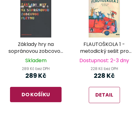
Základy hry na
FLAUTOŠKOLA 1 -
sopránovou zobcovou
metodický sešit pro
flétnu - Miloslav
učitele
Skladem
Dostupnost: 2-3 dny
Klement
289 Kč bez DPH
228 Kč bez DPH
289 Kč
228 Kč
DO KOŠÍKU
DETAIL