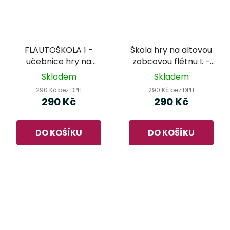
FLAUTOŠKOLA 1 -
Škola hry na altovou
učebnice hry na
zobcovou flétnu I. -
sopránovou zobcovou
Miloslav Klement
Skladem
Skladem
flétnu
290 Kč bez DPH
290 Kč bez DPH
290 Kč
290 Kč
DO KOŠÍKU
DO KOŠÍKU