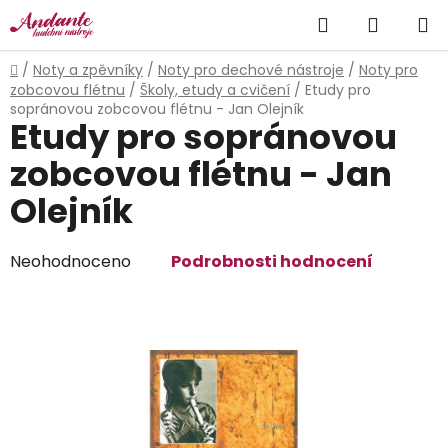
Přejít
Hledat
NÁKUP
na
obsah
KOŠÍK
Domů
/
Noty a zpěvníky
/
Noty pro dechové nástroje
/
Noty pro
zobcovou flétnu
/
Školy, etudy a cvičení
/
Etudy pro
sopránovou zobcovou flétnu - Jan Olejník
Etudy pro sopránovou
zobcovou flétnu - Jan
Olejník
Průměrné
Neohodnoceno
Podrobnosti hodnocení
hodnocení
produktu
je
0,0
z
5
hvězdiček.