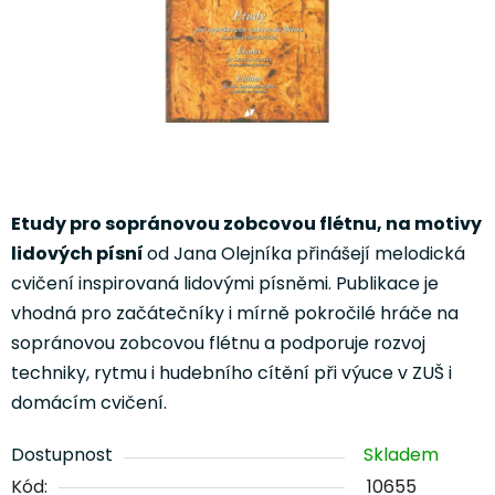
Etudy pro sopránovou zobcovou flétnu, na motivy
lidových písní
od
Jana Olejníka
přinášejí melodická
cvičení inspirovaná lidovými písněmi. Publikace je
vhodná pro začátečníky i mírně pokročilé hráče na
sopránovou zobcovou flétnu a podporuje rozvoj
techniky, rytmu i hudebního cítění při výuce v ZUŠ i
domácím cvičení.
Dostupnost
Skladem
Kód:
10655