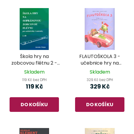
Škola hry na
FLAUTOŠKOLA 3 -
zobcovou flétnu 2 -
učebnice hry na
pro začátečníky i
zobcovou flétnu
Skladem
Skladem
samouky - Jaroslav
119 Kč bez DPH
329 Kč bez DPH
Stojan
119 Kč
329 Kč
DO KOŠÍKU
DO KOŠÍKU