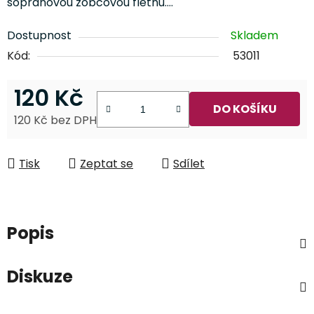
sopranovou zobcovou flétnu.…
Dostupnost
Skladem
Kód:
53011
120 Kč
DO KOŠÍKU
120 Kč bez DPH
Měrná cena:
Tisk
Zeptat se
Sdílet
Popis
Diskuze