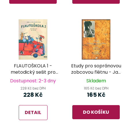
FLAUTOŠKOLA 1 -
Etudy pro sopránovou
metodický sešit pro
zobcovou flétnu - Jan
učitele
Olejník
Dostupnost: 2-3 dny
Skladem
228 Kč bez DPH
165 Kč bez DPH
228 Kč
165 Kč
DO KOŠÍKU
DETAIL