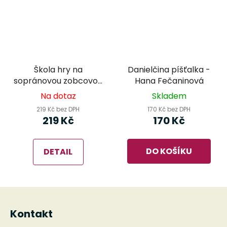
Škola hry na
Danielčina píšťalka -
sopránovou zobcovou
Hana Fečaninová
flétnu 2. díl - Ladislav
Na dotaz
Skladem
Daniel
219 Kč bez DPH
170 Kč bez DPH
219 Kč
170 Kč
DO KOŠÍKU
DETAIL
Z
á
Kontakt
p