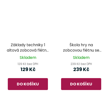
Základy techniky 1
Škola hry na
altová zobcová flétna
zobcovou flétnu se
- Ladislav Daniel
skřítkem Toníkem
Skladem
Skladem
2.díl - Monika
129 Kč bez DPH
239 Kč bez DPH
Wimberger Devátá
129 Kč
239 Kč
DO KOŠÍKU
DO KOŠÍKU