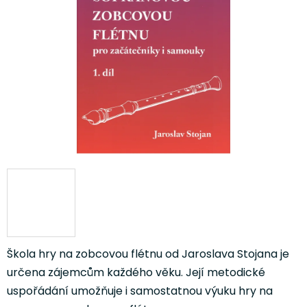
5
hvězdiček.
Škola
hry na zobcovou flétnu od Jaroslava Stojana je
určena zájemcům každého věku. Její metodické
uspořádání umožňuje i samostatnou výuku hry na