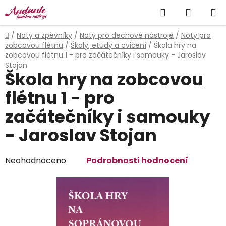
Přejít
Hledat
NÁKUP
na
obsah
KOŠÍK
Domů
/
Noty a zpěvníky
/
Noty pro dechové nástroje
/
Noty pro
zobcovou flétnu
/
Školy, etudy a cvičení
/
Škola hry na
zobcovou flétnu 1 - pro začátečníky i samouky - Jaroslav
Stojan
Škola hry na zobcovou
flétnu 1 - pro
začátečníky i samouky
- Jaroslav Stojan
Průměrné
Neohodnoceno
Podrobnosti hodnocení
hodnocení
produktu
je
0,0
z