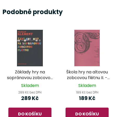
Podobné produkty
Základy hry na
Škola hry na altovou
sopránovou zobcovou
zobcovou flétnu II. -
flétnu - Miloslav
Miloslav Klement
Skladem
Skladem
Klement
289 Kč bez DPH
189 Kč bez DPH
289 Kč
189 Kč
DO KOŠÍKU
DO KOŠÍKU