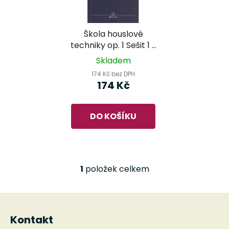
s
r
p
o
r
d
Škola houslové
o
u
techniky op. 1 Sešit 1 -
d
k
Ševčík
Skladem
u
t
174 Kč bez DPH
k
ů
174 Kč
t
ů
DO KOŠÍKU
1
položek celkem
O
v
l
Z
á
á
d
Kontakt
p