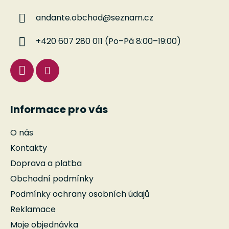
a
a
c
andante.obchod
@
seznam.cz
t
í
í
p
+420 607 280 011 (Po–Pá 8:00–19:00)
r
v
k
y
v
ý
Informace pro vás
p
i
O nás
s
u
Kontakty
Doprava a platba
Obchodní podmínky
Podmínky ochrany osobních údajů
Reklamace
Moje objednávka