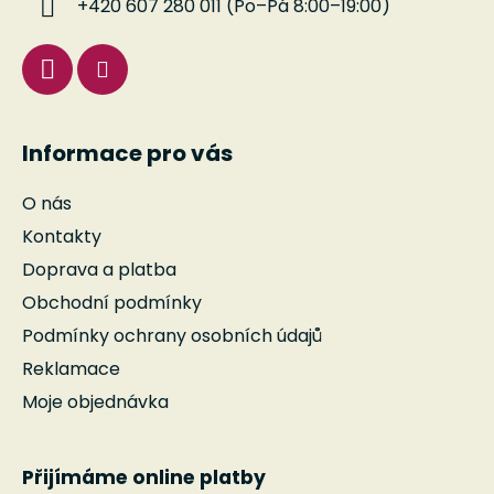
+420 607 280 011 (Po–Pá 8:00–19:00)
r
v
k
y
v
ý
Informace pro vás
p
i
O nás
s
u
Kontakty
Doprava a platba
Obchodní podmínky
Podmínky ochrany osobních údajů
Reklamace
Moje objednávka
Přijímáme online platby