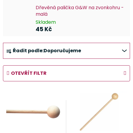
Dřevěná palička G&W na zvonkohru -
malá
Skladem
45 Kč
Ř
Řadit podle:
Doporučujeme
a
z
e
OTEVŘÍT FILTR
n
í
V
p
ý
r
p
o
i
d
s
u
p
k