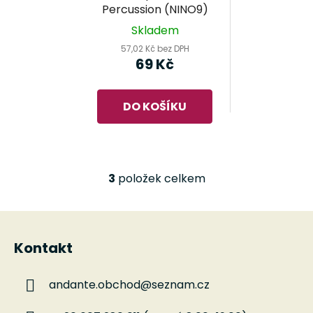
Percussion (NINO9)
Skladem
57,02 Kč bez DPH
69 Kč
DO KOŠÍKU
3
položek celkem
O
v
l
Z
á
á
d
Kontakt
p
a
a
c
andante.obchod
@
seznam.cz
t
í
í
p