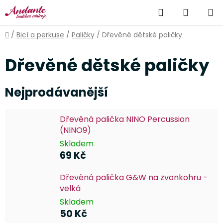
Přejít
Hledat
NÁKUP
na
obsah
KOŠÍK
Domů
/
Bicí a perkuse
/
Paličky
/
Dřevěné dětské paličky
Dřevěné dětské paličky
Nejprodávanější
Dřevěná palička NINO Percussion
(NINO9)
Skladem
69 Kč
Dřevěná palička G&W na zvonkohru -
velká
Skladem
50 Kč