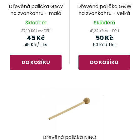
r
t
Dřevěná palička G&W
Dřevěná palička G&W
o
ů
na zvonkohru - malá
na zvonkohru - velká
d
Skladem
Skladem
u
37,19 Kč bez DPH
41,32 Kč bez DPH
k
45 Kč
50 Kč
t
Měrná
Měrná
45 Kč / 1 ks
50 Kč / 1 ks
cena:
cena:
ů
DO KOŠÍKU
DO KOŠÍKU
Dřevěná palička NINO