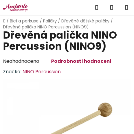
Přejít
Hledat
NÁKUP
na
obsah
KOŠÍK
Domů
/
Bicí a perkuse
/
Paličky
/
Dřevěné dětské paličky
/
Dřevěná palička NINO Percussion (NINO9)
Dřevěná palička NINO
Percussion (NINO9)
Průměrné
Neohodnoceno
Podrobnosti hodnocení
hodnocení
Značka:
NINO Percussion
produktu
je
0,0
z
5
hvězdiček.