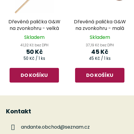
Dřevěná palička G&W
Dřevěná palička G&W
na zvonkohru - velká
na zvonkohru - malá
Skladem
Skladem
41,32 Kč bez DPH
37,19 Kč bez DPH
50 Kč
45 Kč
Měrná
Měrná
50 Kč / 1 ks
45 Kč / 1 ks
cena:
cena:
DO KOŠÍKU
DO KOŠÍKU
Z
á
Kontakt
p
a
andante.obchod
@
seznam.cz
t