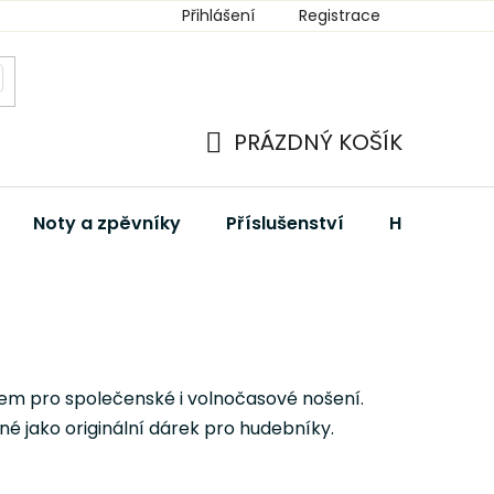
Přihlášení
Registrace
PRÁZDNÝ KOŠÍK
NÁKUPNÍ
KOŠÍK
Noty a zpěvníky
Příslušenství
Hudební dá
em pro společenské i volnočasové nošení.
é jako originální dárek pro hudebníky.