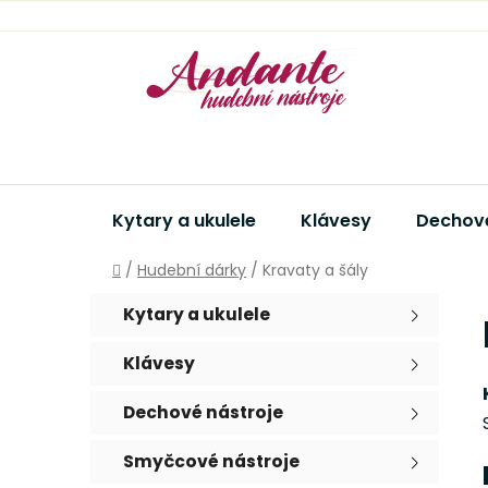
Přejít
na
obsah
Kytary a ukulele
Klávesy
Dechové
Domů
/
Hudební dárky
/
Kravaty a šály
P
K
Přeskočit
Kytary a ukulele
a
kategorie
o
t
s
Klávesy
e
t
g
r
Dechové nástroje
o
a
r
Smyčcové nástroje
i
n