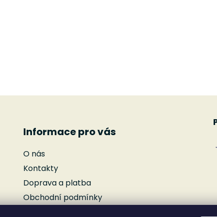
k
y
v
ý
p
i
s
u
Informace pro vás
O nás
Kontakty
Doprava a platba
Obchodní podmínky
Podmínky ochrany osobních údajů