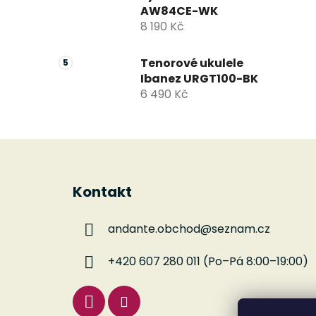
AW84CE-WK
8 190 Kč
Tenorové ukulele
Ibanez URGT100-BK
6 490 Kč
Z
á
Kontakt
p
a
andante.obchod
@
seznam.cz
t
í
+420 607 280 011 (Po–Pá 8:00–19:00)