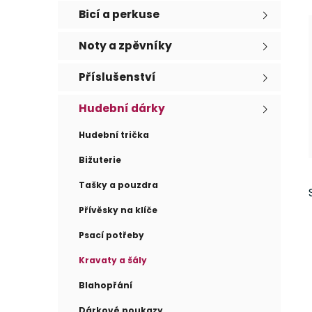
e
n
Bicí a perkuse
í
p
Noty a zpěvníky
a
Příslušenství
n
e
Hudební dárky
l
Hudební trička
Bižuterie
Tašky a pouzdra
Přívěsky na klíče
Psací potřeby
Kravaty a šály
Blahopřání
Dárkové poukazy