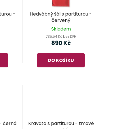
o
d
turou -
Hedvábný šál s partiturou -
u
červený
k
Skladem
t
735,54 Kč bez DPH
ů
890 Kč
DO KOŠÍKU
 - černá
Kravata s partiturou - tmavě