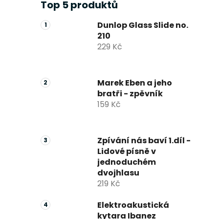
Top 5 produktů
Dunlop Glass Slide no.
210
229 Kč
Marek Eben a jeho
bratři - zpěvník
159 Kč
Zpívání nás baví 1.díl -
Lidové písně v
jednoduchém
dvojhlasu
219 Kč
Elektroakustická
kytara Ibanez