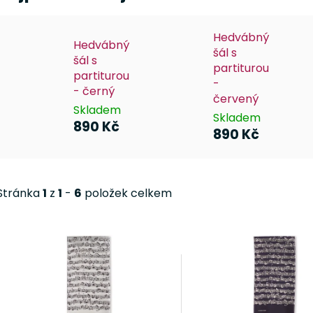
Hedvábný
Hedvábný
šál s
šál s
partiturou
partiturou
-
- černý
červený
Skladem
Skladem
890 Kč
890 Kč
Stránka
1
z
1
-
6
položek celkem
V
ý
p
i
s