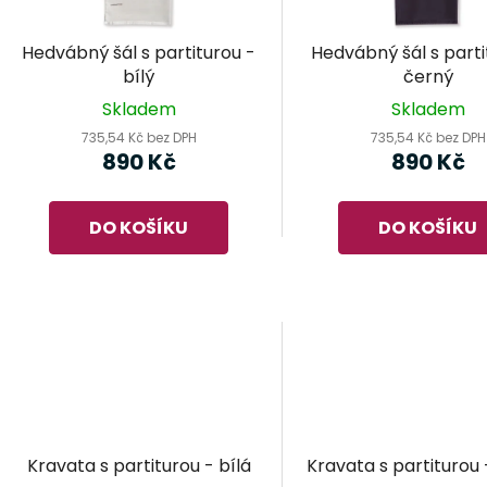
p
r
Hedvábný šál s partiturou -
Hedvábný šál s parti
o
bílý
černý
d
Skladem
Skladem
u
735,54 Kč bez DPH
735,54 Kč bez DPH
k
890 Kč
890 Kč
t
ů
DO KOŠÍKU
DO KOŠÍKU
Kravata s partiturou - bílá
Kravata s partiturou