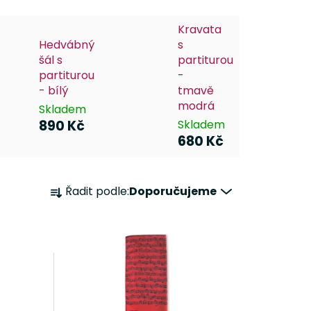
Kravata
Hedvábný
s
šál s
partiturou
partiturou
-
- bílý
tmavě
modrá
Skladem
890 Kč
Skladem
680 Kč
Ř
Řadit podle:
Doporučujeme
a
z
e
n
í
p
r