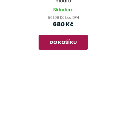
modrá
Skladem
561,98 Kč bez DPH
680 Kč
DO KOŠÍKU