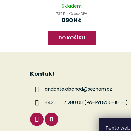
Skladem
735,54 Kč bez DPH
890 Kč
DO KOŠÍKU
Z
á
Kontakt
p
a
andante.obchod
@
seznam.cz
t
í
+420 607 280 011 (Po–Pá 8:00–19:00)
Tento web 