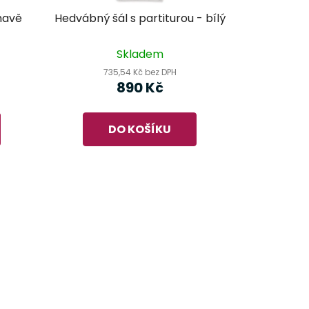
mavě
Hedvábný šál s partiturou - bílý
Skladem
735,54 Kč bez DPH
890 Kč
DO KOŠÍKU