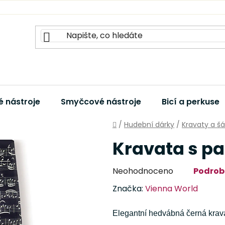
 nástroje
Smyčcové nástroje
Bicí a perkuse
Domů
/
Hudební dárky
/
Kravaty a šá
Kravata s pa
Průměrné
Neohodnoceno
Podrob
hodnocení
Značka:
Vienna World
produktu
je
Elegantní hedvábná černá krava
0,0