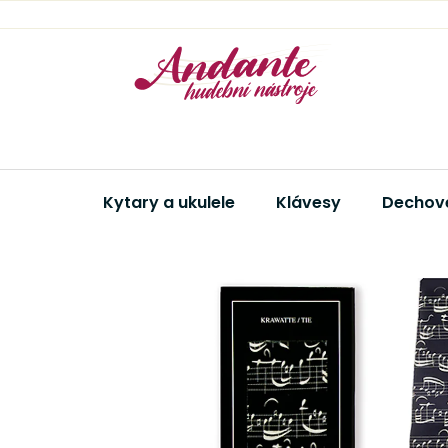
Přejít
na
obsah
Kytary a ukulele
Klávesy
Dechové