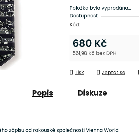
z
Položka byla vyprodána…
5
Dostupnost
hvězdiček.
Kód:
680 Kč
561,98 Kč bez DPH
Měrná cena:
Tisk
Zeptat se
Popis
Diskuze
ho zápisu od rakouské společnosti Vienna World.