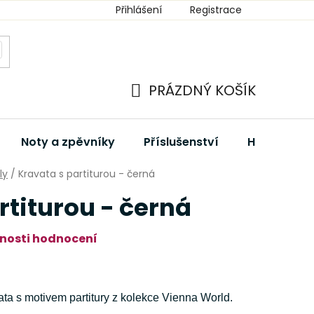
Přihlášení
Registrace
PRÁZDNÝ KOŠÍK
NÁKUPNÍ
KOŠÍK
Noty a zpěvníky
Příslušenství
Hudební dá
ly
/
Kravata s partiturou - černá
rtiturou - černá
nosti hodnocení
ta s motivem partitury z kolekce Vienna World.