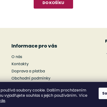
DO KOŠÍKU
O
v
l
á
d
Informace pro vás
a
c
O nás
í
p
Kontakty
r
Doprava a platba
v
Obchodní podmínky
k
y
Podmínky ochrany osobních údajů
v
používá soubory cookie. Dalším procházením
Reklamace
S
ý
 vyjadřujete souhlas s jejich používáním.. Více
Moje objednávka
p
zde
.
i