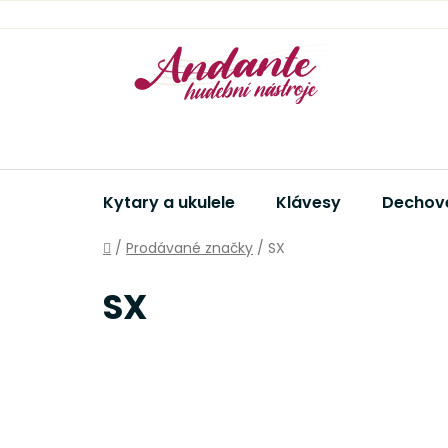
Přejít
na
obsah
Kytary a ukulele
Klávesy
Dechové
Domů
/
Prodávané značky
/
SX
SX