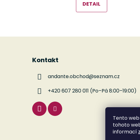
DETAIL
Z
á
Kontakt
p
a
andante.obchod
@
seznam.cz
t
í
+420 607 280 011 (Po–Pá 8:00–19:00)
Tento web 
tohoto webu
informací