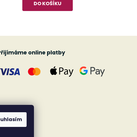
DO KOŠÍKU
Přijímáme online platby
ouhlasím