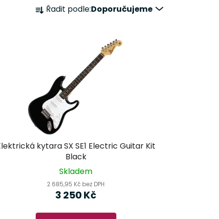
Ř
Řadit podle:
Doporučujeme
a
z
e
n
í
p
r
o
d
u
k
Elektrická kytara SX SE1 Electric Guitar Kit
t
Black
ů
Skladem
2 685,95 Kč bez DPH
3 250 Kč