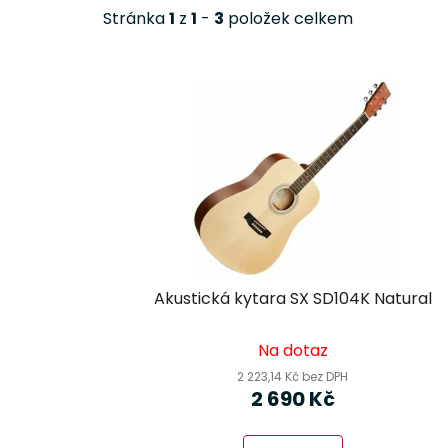
Stránka
1
z
1
-
3
položek celkem
V
ý
p
i
s
p
r
o
d
Akustická kytara SX SD104K Natural
u
k
Na dotaz
t
2 223,14 Kč bez DPH
ů
2 690 Kč