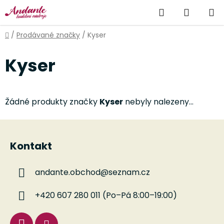
Přejít
Hledat
NÁKUP
na
obsah
KOŠÍK
Domů
/
Prodávané značky
/
Kyser
Kyser
Žádné produkty značky
Kyser
nebyly nalezeny...
Z
á
Kontakt
p
a
andante.obchod
@
seznam.cz
t
í
+420 607 280 011 (Po–Pá 8:00–19:00)