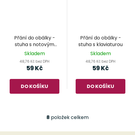
Přání do obálky -
Přání do obálky -
stuha s notovým
stuha s klaviaturou
záznamem
Skladem
Skladem
48,76 Kč bez DPH
48,76 Kč bez DPH
59 Kč
59 Kč
DO KOŠÍKU
DO KOŠÍKU
8
položek celkem
O
v
l
Z