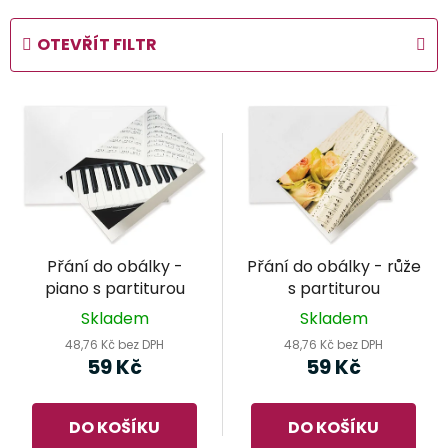
z
e
OTEVŘÍT FILTR
n
í
V
p
ý
r
p
o
i
d
s
u
p
k
r
t
Přání do obálky -
Přání do obálky - růže
o
ů
piano s partiturou
s partiturou
d
Skladem
Skladem
u
48,76 Kč bez DPH
48,76 Kč bez DPH
k
59 Kč
59 Kč
t
ů
DO KOŠÍKU
DO KOŠÍKU