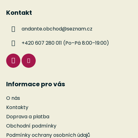
á
á
d
Kontakt
p
a
a
c
andante.obchod
@
seznam.cz
t
í
í
p
+420 607 280 011 (Po–Pá 8:00–19:00)
r
v
k
y
v
ý
Informace pro vás
p
i
O nás
s
u
Kontakty
Doprava a platba
Obchodní podmínky
Podmínky ochrany osobních údajů