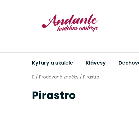
Přejít
na
obsah
Kytary a ukulele
Klávesy
Dechové
Domů
/
Prodávané značky
/
Pirastro
Pirastro