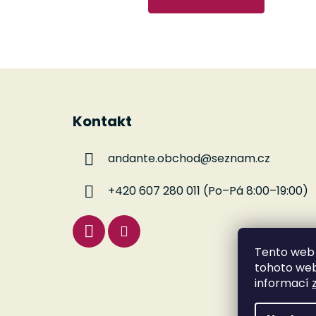
Z
á
Kontakt
p
a
andante.obchod
@
seznam.cz
t
í
+420 607 280 011 (Po–Pá 8:00–19:00)
Tento web 
tohoto webu
informací