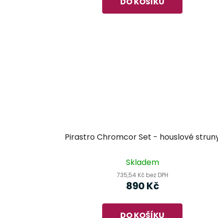
DO KOŠÍKU
Pirastro Chromcor Set - houslové strun
Skladem
735,54 Kč bez DPH
890 Kč
DO KOŠÍKU