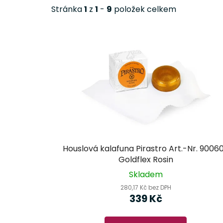
Stránka
1
z
1
-
9
položek celkem
V
ý
p
i
s
p
r
o
d
Houslová kalafuna Pirastro Art.-Nr. 9006
u
Goldflex Rosin
k
Skladem
t
280,17 Kč bez DPH
ů
339 Kč