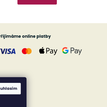
Přijímáme online platby
ouhlasím