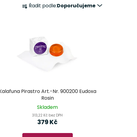
Ř
Řadit podle:
Doporučujeme
a
z
e
n
í
p
r
o
d
u
k
Kalafuna Pirastro Art.-Nr. 900200 Eudoxa
t
Rosin
ů
Skladem
313,22 Kč bez DPH
379 Kč