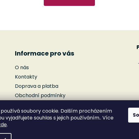
O
v
l
á
d
Informace pro vás
a
c
O nás
í
p
Kontakty
r
Doprava a platba
v
Obchodní podmínky
k
y
Podmínky ochrany osobních údajů
v
používá soubory cookie. Dalším procházením
Reklamace
S
ý
 vyjadřujete souhlas s jejich používáním.. Více
Moje objednávka
p
zde
.
i
s