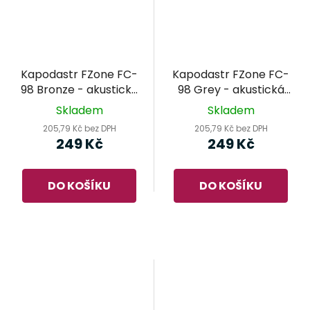
Kapodastr FZone FC-
Kapodastr FZone FC-
98 Bronze - akustická
98 Grey - akustická
kytara
kytara
Skladem
Skladem
205,79 Kč bez DPH
205,79 Kč bez DPH
249 Kč
249 Kč
DO KOŠÍKU
DO KOŠÍKU