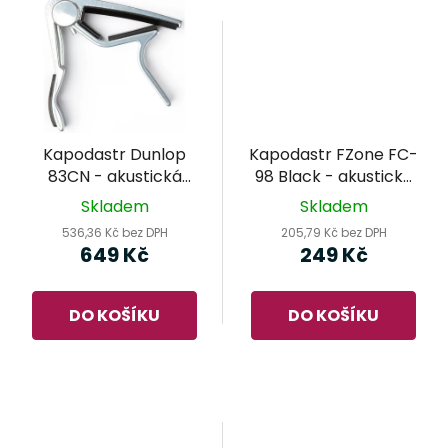
Kapodastr Dunlop
Kapodastr FZone FC-
83CN - akustická
98 Black - akustická
kytara
kytara
Skladem
Skladem
536,36 Kč bez DPH
205,79 Kč bez DPH
649 Kč
249 Kč
DO KOŠÍKU
DO KOŠÍKU