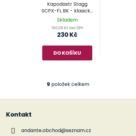
Kapodastr Stagg
SCPX-FL BK - klasická
kytara
Skladem
190,08 Kč bez DPH
230 Kč
DO KOŠÍKU
9
položek celkem
O
v
l
Z
á
á
d
Kontakt
p
a
a
c
andante.obchod
@
seznam.cz
t
í