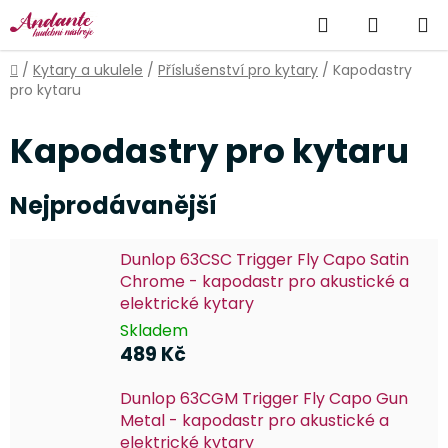
Přejít
Hledat
NÁKUP
na
obsah
KOŠÍK
Domů
/
Kytary a ukulele
/
Příslušenství pro kytary
/
Kapodastry
pro kytaru
Kapodastry pro kytaru
Nejprodávanější
Dunlop 63CSC Trigger Fly Capo Satin
Chrome - kapodastr pro akustické a
elektrické kytary
Skladem
489 Kč
Dunlop 63CGM Trigger Fly Capo Gun
Metal - kapodastr pro akustické a
elektrické kytary