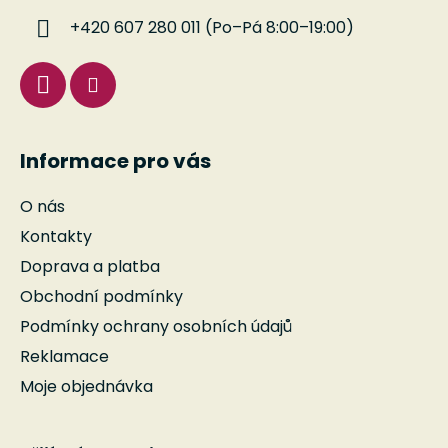
í
p
+420 607 280 011 (Po–Pá 8:00–19:00)
r
v
k
y
v
ý
Informace pro vás
p
i
O nás
s
u
Kontakty
Doprava a platba
Obchodní podmínky
Podmínky ochrany osobních údajů
Reklamace
Moje objednávka