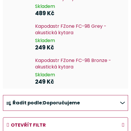
Skladem
489 Kč
Kapodastr FZone FC-98 Grey -
akustická kytara
Skladem
249 Kč
Kapodastr FZone FC-98 Bronze -
akustická kytara
Skladem
249 Kč
Ř
Řadit podle:
Doporučujeme
a
z
e
OTEVŘÍT FILTR
n