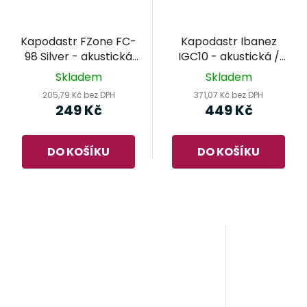
Kapodastr FZone FC-
Kapodastr Ibanez
98 Silver - akustická
IGC10 - akustická /
kytara
elektrická kytara
Skladem
Skladem
205,79 Kč bez DPH
371,07 Kč bez DPH
249 Kč
449 Kč
DO KOŠÍKU
DO KOŠÍKU