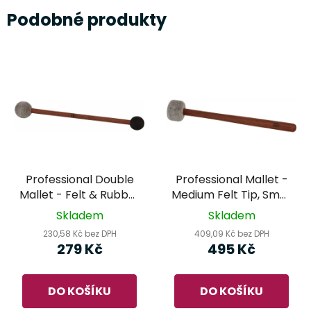
Podobné produkty
Professional Double
Professional Mallet -
Mallet - Felt & Rubber
Medium Felt Tip, Small
Tip, Small (SB-PDM-
(SB-PM-MF-S) -
Skladem
Skladem
F/R-S) - MEINL Sonic
MEINL Sonic Energy
230,58 Kč bez DPH
409,09 Kč bez DPH
Energy
279 Kč
495 Kč
DO KOŠÍKU
DO KOŠÍKU