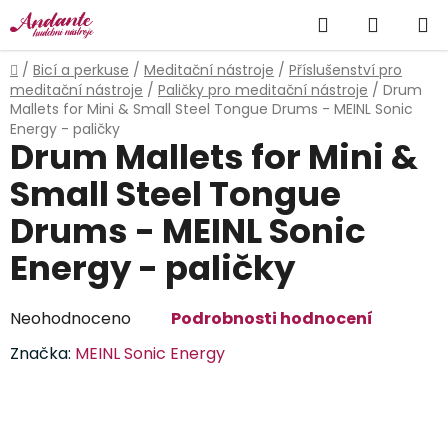
Přejít
Hledat
NÁKUP
na
obsah
KOŠÍK
Domů
/
Bicí a perkuse
/
Meditační nástroje
/
Příslušenství pro
meditační nástroje
/
Paličky pro meditační nástroje
/
Drum
Mallets for Mini & Small Steel Tongue Drums - MEINL Sonic
Energy - paličky
Drum Mallets for Mini &
Small Steel Tongue
Drums - MEINL Sonic
Energy - paličky
Průměrné
Neohodnoceno
Podrobnosti hodnocení
hodnocení
Značka:
MEINL Sonic Energy
produktu
je
0,0
z