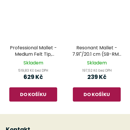
Professional Mallet -
Resonant Mallet -
Medium Felt Tip,
7.91"/20.1 cm (SB-RM-
Medium (SB-PM-MF-
LE) - MEINL Sonic
Skladem
Skladem
M) - MEINL Sonic
Energy - rezonanční
519,83 Kč bez DPH
197,52 Kč bez DPH
Energy
palička
629 Kč
239 Kč
DO KOŠÍKU
DO KOŠÍKU
Z
á
Kontakt