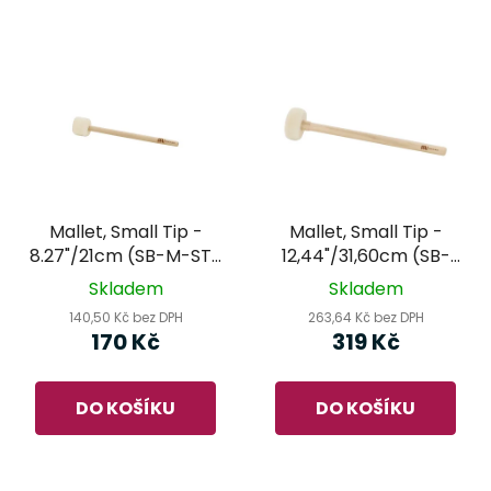
Mallet, Small Tip -
Mallet, Small Tip -
8.27"/21cm (SB-M-ST-
12,44"/31,60cm (SB-
S) - MEINL Sonic
M-ST-L) - MEINL Sonic
Skladem
Skladem
Energy - dřevěná
Energy - dřevěná
140,50 Kč bez DPH
263,64 Kč bez DPH
palička
palička
170 Kč
319 Kč
DO KOŠÍKU
DO KOŠÍKU