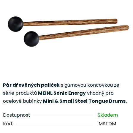
5
hvězdiček.
Pár dřevěných paliček
s gumovou koncovkou ze
série produktů
MEINL Sonic Energy
vhodný pro
ocelové bubínky
Mini & Small Steel Tongue Drums.
Dostupnost
Skladem
Kód:
MSTDM