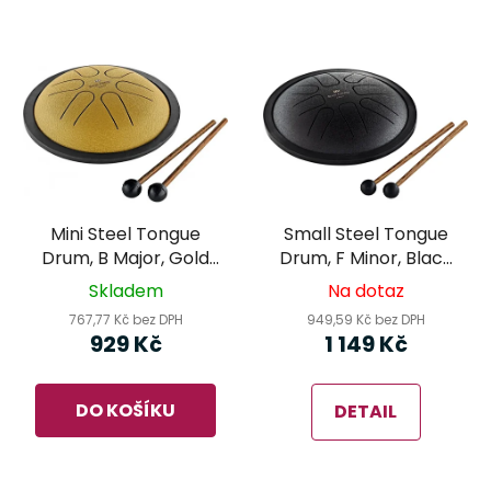
Mini Steel Tongue
Small Steel Tongue
Drum, B Major, Gold
Drum, F Minor, Black
(MSTD3G) - MEINL
(SSTD1BK) - MEINL
Skladem
Na dotaz
Sonic Energy
Sonic Energy
767,77 Kč bez DPH
949,59 Kč bez DPH
929 Kč
1 149 Kč
DO KOŠÍKU
DETAIL