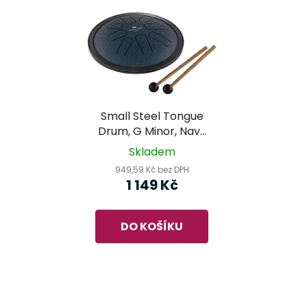
Small Steel Tongue
Drum, G Minor, Navy
Blue (SSTD2NB) -
Skladem
MEINL Sonic Energy
949,59 Kč bez DPH
1 149 Kč
DO KOŠÍKU