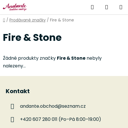
Přejít
Hledat
NÁKUP
na
obsah
KOŠÍK
Domů
/
Prodávané značky
/
Fire & Stone
Fire & Stone
Žádné produkty značky
Fire & Stone
nebyly
nalezeny...
Z
á
Kontakt
p
a
andante.obchod
@
seznam.cz
t
í
+420 607 280 011 (Po–Pá 8:00–19:00)