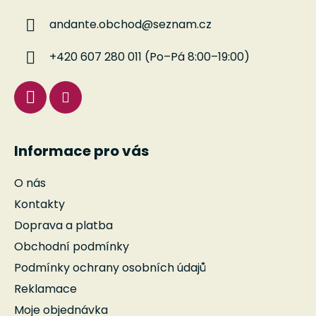
a
a
c
andante.obchod
@
seznam.cz
t
í
í
p
+420 607 280 011 (Po–Pá 8:00–19:00)
r
v
k
y
v
ý
Informace pro vás
p
i
O nás
s
u
Kontakty
Doprava a platba
Obchodní podmínky
Podmínky ochrany osobních údajů
Reklamace
Moje objednávka