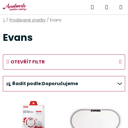
Přejít
Hledat
NÁKUP
na
obsah
KOŠÍK
Domů
/
Prodávané značky
/
Evans
Evans
OTEVŘÍT FILTR
Ř
Řadit podle:
Doporučujeme
a
z
V
e
ý
n
p
í
i
p