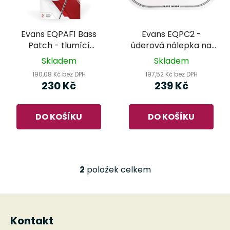
s
r
p
o
r
d
Evans EQPAF1 Bass
Evans EQPC2 -
o
u
Patch - tlumící
úderová nálepka na
d
k
kroužek
basový buben
Skladem
Skladem
u
t
190,08 Kč bez DPH
197,52 Kč bez DPH
k
ů
230 Kč
239 Kč
t
ů
DO KOŠÍKU
DO KOŠÍKU
2
položek celkem
O
v
l
Z
á
á
d
Kontakt
p