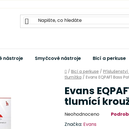
 nástroje
Smyčcové nástroje
Bicí a perkuse
Domů
/
Bicí a perkuse
/
Příslušenství
tlumítka
/
Evans EQPAF1 Bass Pa
Evans EQPAF1
tlumící krou
Průměrné
Neohodnoceno
Podrob
hodnocení
Značka:
Evans
produktu