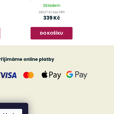
buben
Skladem
280,17 Kč bez DPH
339 Kč
DO KOŠÍKU
Přijímáme online platby