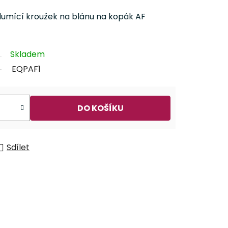
lumící kroužek na blánu na kopák AF
Skladem
EQPAF1
DO KOŠÍKU
Sdílet