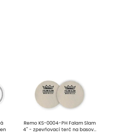
vá
Remo KS-0004-PH Falam Slam
ben
4'' - zpevňovací terč na basový