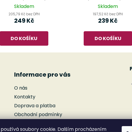
na bicí
Skladem
Skladem
205,79 Kč bez DPH
197,52 Kč bez DPH
249 Kč
239 Kč
DO KOŠÍKU
DO KOŠÍKU
Informace pro vás
O nás
Kontakty
Doprava a platba
Obchodní podmínky
Podmínky ochrany osobních údajů
používá soubory cookie. Dalším procházením