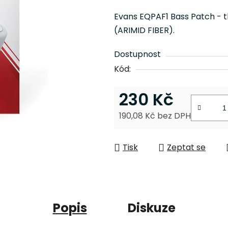
je
Evans EQPAF1 Bass Patch - t
0,0
(ARIMID FIBER).
z
5
Dostupnost
hvězdiček.
Kód:
230 Kč
190,08 Kč bez DPH
Měrná cena:
Tisk
Zeptat se
Popis
Diskuze