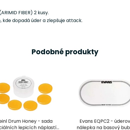
ARIMID FIBER) 2 kusy.
 kde dopadá úder a zlepšuje attack.
Podobné produkty
inl Drum Honey - sada
Evans EQPC2 - údero
iálních lepicích náplastí
nálepka na basový bu