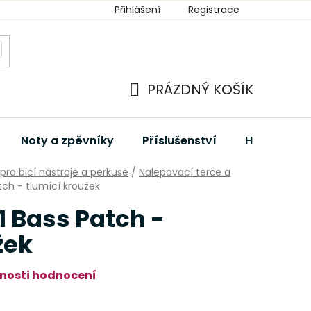
Přihlášení
Registrace
PRÁZDNÝ KOŠÍK
NÁKUPNÍ
KOŠÍK
Noty a zpěvníky
Příslušenství
Hudební dá
 pro bicí nástroje a perkuse
/
Nalepovací terče a
tch - tlumící kroužek
 Bass Patch -
žek
nosti hodnocení