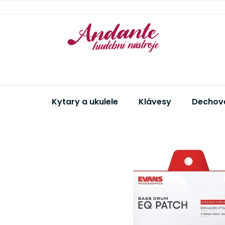
Přejít
na
obsah
Kytary a ukulele
Klávesy
Dechové