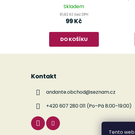
Skladem
81,82 Kč bez DPH
99 Kč
DO KOŠÍKU
Z
á
Kontakt
p
a
andante.obchod
@
seznam.cz
t
í
+420 607 280 011 (Po–Pá 8:00–19:00)
Tento web 