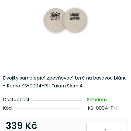
5
hvězdiček.
Dvojitý samolepící zpevňovací terč na basovou blánu
- Remo KS-0004-PH Falam Slam 4''.
Dostupnost
Skladem
Kód:
KS-0004-PH
339 Kč