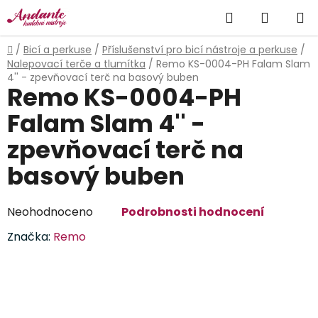
Přejít
Hledat
NÁKUP
na
obsah
KOŠÍK
Domů
/
Bicí a perkuse
/
Příslušenství pro bicí nástroje a perkuse
/
Nalepovací terče a tlumítka
/
Remo KS-0004-PH Falam Slam
4'' - zpevňovací terč na basový buben
Remo KS-0004-PH
Falam Slam 4'' -
zpevňovací terč na
basový buben
Průměrné
Neohodnoceno
Podrobnosti hodnocení
hodnocení
Značka:
Remo
produktu
je
0,0
z