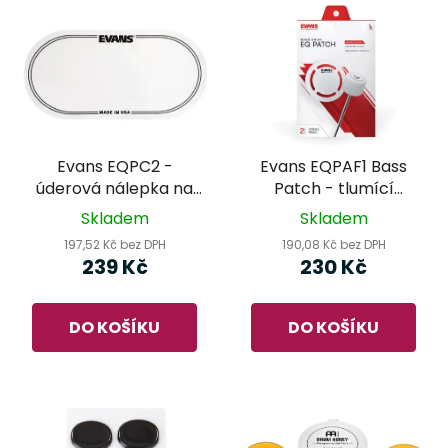
Evans EQPC2 -
Evans EQPAF1 Bass
úderová nálepka na
Patch - tlumící
basový buben
kroužek
Skladem
Skladem
197,52 Kč bez DPH
190,08 Kč bez DPH
239 Kč
230 Kč
DO KOŠÍKU
DO KOŠÍKU