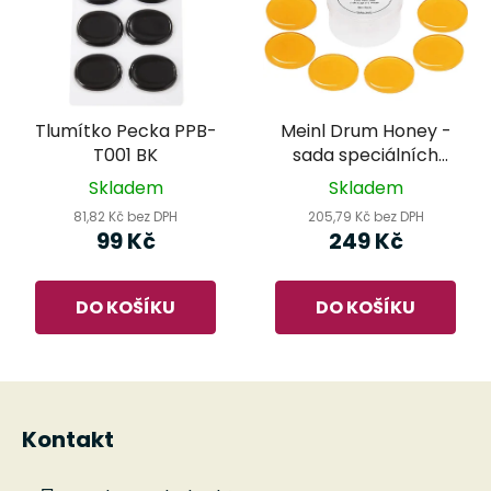
Tlumítko Pecka PPB-
Meinl Drum Honey -
T001 BK
sada speciálních
lepicích náplastí na
Skladem
Skladem
bicí
81,82 Kč bez DPH
205,79 Kč bez DPH
99 Kč
249 Kč
DO KOŠÍKU
DO KOŠÍKU
Z
á
Kontakt
p
a