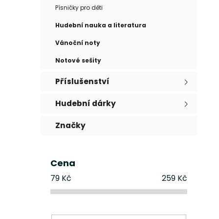
Písničky pro děti
Hudební nauka a literatura
Vánoční noty
Notové sešity
Příslušenství
Hudební dárky
Značky
Cena
79
Kč
259
Kč