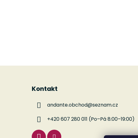
Z
á
Kontakt
p
a
andante.obchod
@
seznam.cz
t
í
+420 607 280 011 (Po–Pá 8:00–19:00)