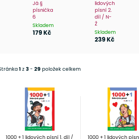
Já §
lidových
písnička
písní 2.
6
díl / N-
Ž
Skladem
179 Kč
Skladem
239 Kč
Stránka
1
z
3
-
29
položek celkem
V
ý
p
i
s
p
r
1000 + 1 lidových písní 1. díl /
1000 + 1 lidových písní