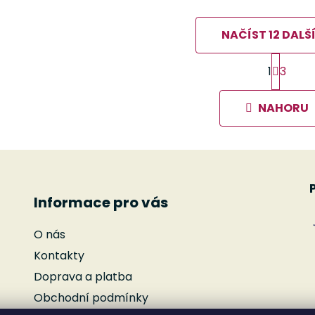
NAČÍST 12 DALŠ
S
1
3
t
O
r
v
á
l
NAHORU
n
á
k
d
o
v
a
á
c
n
í
í
p
Informace pro vás
r
v
O nás
k
Kontakty
y
Doprava a platba
v
ý
Obchodní podmínky
p