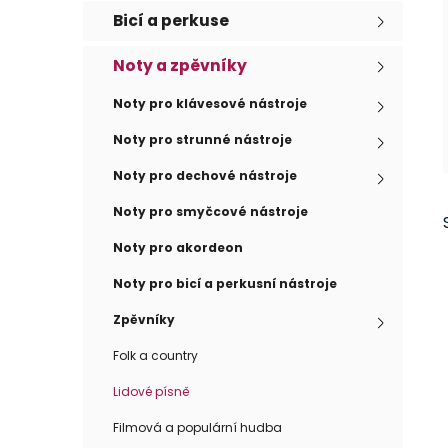
e
n
Bicí a perkuse
í
p
Noty a zpěvníky
a
Noty pro klávesové nástroje
n
e
Noty pro strunné nástroje
l
Noty pro dechové nástroje
Noty pro smyčcové nástroje
Noty pro akordeon
Noty pro bicí a perkusní nástroje
Zpěvníky
Folk a country
Lidové písně
Filmová a populární hudba