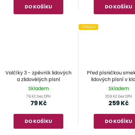
DO KOŠÍKU
DO KOŠÍKU
VÝPRODEJ
Valčíky 3 - zpěvník lidových
Před písničkou smek
a zlidovělých písní
lidových písní v kl
úpravě Milana Dv
Skladem
Skladem
79 Kč bez DPH
259 Kč bez DPH
79 Kč
259 Kč
DO KOŠÍKU
DO KOŠÍKU