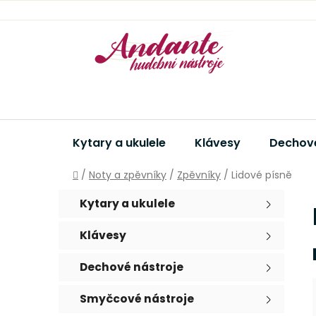
Přejít
na
obsah
Kytary a ukulele
Klávesy
Dechové
Domů
/
Noty a zpěvníky
/
Zpěvníky
/
Lidové písně
P
K
Přeskočit
Kytary a ukulele
a
kategorie
o
t
s
Klávesy
e
t
g
r
Dechové nástroje
o
a
r
Smyčcové nástroje
i
n