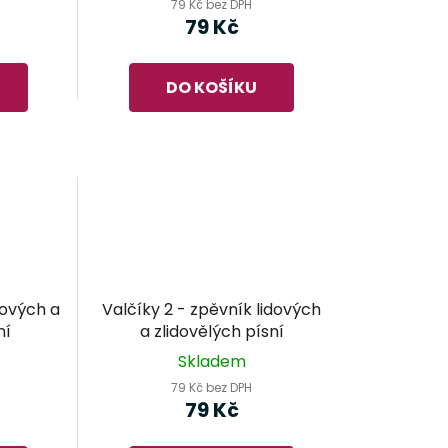
79 Kč bez DPH
79 Kč
DO KOŠÍKU
dových a
Valčíky 2 - zpěvník lidových
ní
a zlidovělých písní
Skladem
79 Kč bez DPH
79 Kč