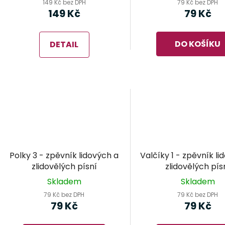
149 Kč bez DPH
79 Kč bez DPH
149 Kč
79 Kč
DO KOŠÍKU
DETAIL
Polky 3 - zpěvník lidových a
Valčíky 1 - zpěvník li
zlidovělých písní
zlidovělých pís
Skladem
Skladem
79 Kč bez DPH
79 Kč bez DPH
79 Kč
79 Kč