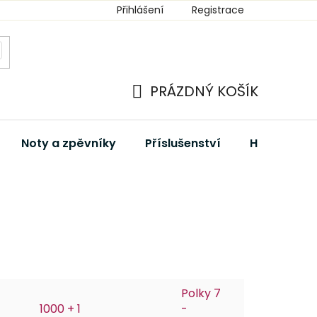
Přihlášení
Registrace
PRÁZDNÝ KOŠÍK
NÁKUPNÍ
KOŠÍK
Noty a zpěvníky
Příslušenství
Hudební dá
Polky 7
1000 + 1
-