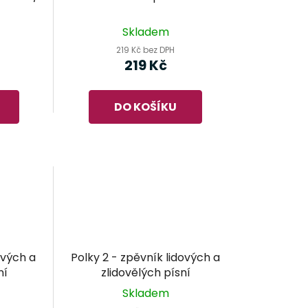
u
k
Skladem
t
219 Kč bez DPH
ů
219 Kč
DO KOŠÍKU
ových a
Polky 2 - zpěvník lidových a
ní
zlidovělých písní
Skladem