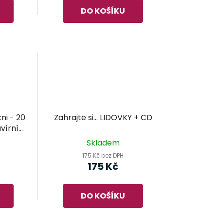
DO KOŠÍKU
ni - 20
Zahrajte si... LIDOVKY + CD
avírní
ořáka
Skladem
175 Kč bez DPH
175 Kč
DO KOŠÍKU