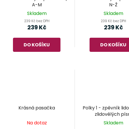
o
A-M
N-Ž
d
Skladem
Skladem
u
239 Kč bez DPH
239 Kč bez DPH
k
239 Kč
239 Kč
t
ů
DO KOŠÍKU
DO KOŠÍKU
Krásná pasačka
Polky 1 - zpěvník lid
zlidovělých pís
Na dotaz
Skladem