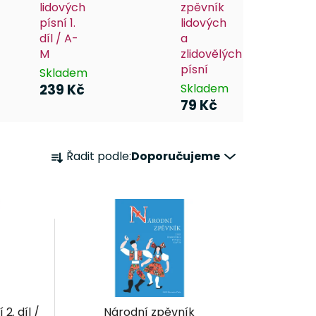
lidových
zpěvník
písní 1.
lidových
díl / A-
a
M
zlidovělých
písní
Skladem
239 Kč
Skladem
79 Kč
Ř
Řadit podle:
Doporučujeme
a
z
e
n
í
p
r
o
d
 2. díl /
Národní zpěvník