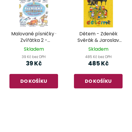
Malované písničky ·
Dětem - Zdeněk
Zvířátka 2 -
Svěrák & Jaroslav
omalovánky Miloše
Uhlíř
Skladem
Skladem
Nesvadby
39 Kč bez DPH
485 Kč bez DPH
39 Kč
485 Kč
DO KOŠÍKU
DO KOŠÍKU