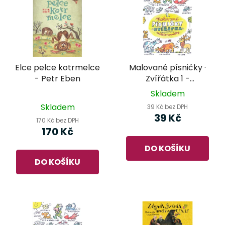
Elce pelce kotrmelce
Malované písničky ·
- Petr Eben
Zvířátka 1 -
omalovánky Miloše
Skladem
Průměrné
Nesvadby
Skladem
39 Kč bez DPH
hodnocení
39 Kč
170 Kč bez DPH
produktu
170 Kč
je
DO KOŠÍKU
5,0
DO KOŠÍKU
z
5
hvězdiček.