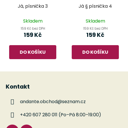
Já, písnička 3
Já § písnička 4
Skladem
Skladem
159 Kč bez DPH
159 Kč bez DPH
159 Kč
159 Kč
DO KOŠÍKU
DO KOŠÍKU
Z
á
Kontakt
p
a
andante.obchod
@
seznam.cz
t
í
+420 607 280 011 (Po–Pá 8:00–19:00)