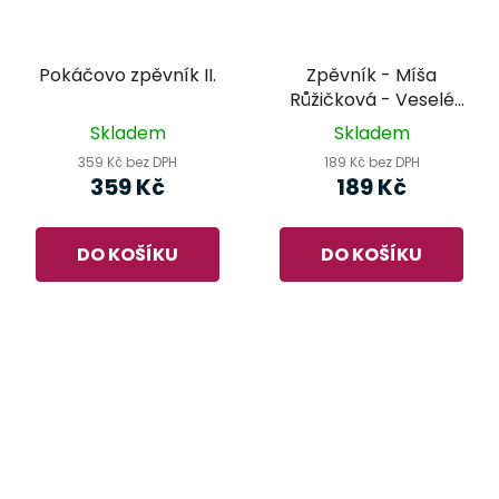
Pokáčovo zpěvník II.
Zpěvník - Míša
Růžičková - Veselé
písničky pro kluky a
Skladem
Skladem
holčičky
359 Kč bez DPH
189 Kč bez DPH
359 Kč
189 Kč
DO KOŠÍKU
DO KOŠÍKU