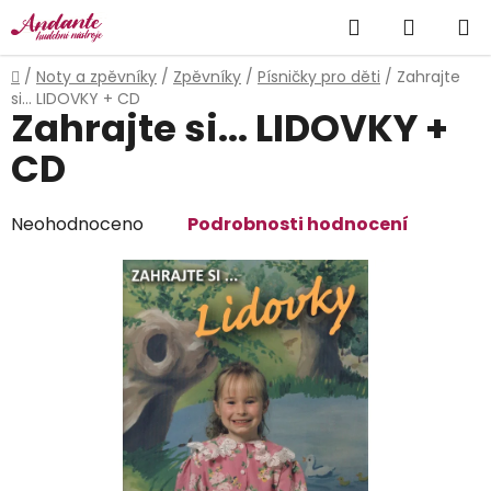
Přejít
Hledat
NÁKUP
na
obsah
KOŠÍK
Domů
/
Noty a zpěvníky
/
Zpěvníky
/
Písničky pro děti
/
Zahrajte
si... LIDOVKY + CD
Zahrajte si... LIDOVKY +
CD
Průměrné
Neohodnoceno
Podrobnosti hodnocení
hodnocení
produktu
je
0,0
z
5
hvězdiček.