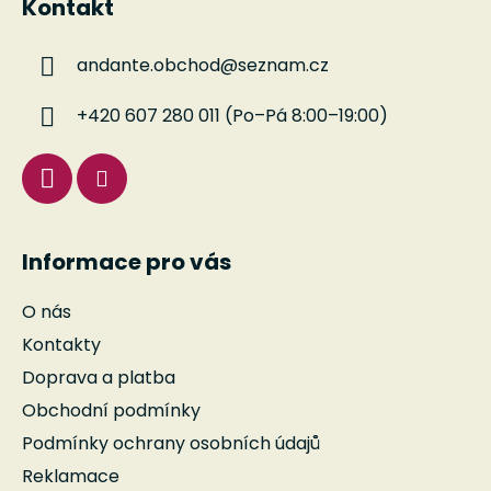
Kontakt
p
p
r
a
v
andante.obchod
@
seznam.cz
t
k
í
y
+420 607 280 011 (Po–Pá 8:00–19:00)
v
ý
p
i
s
u
Informace pro vás
O nás
Kontakty
Doprava a platba
Obchodní podmínky
Podmínky ochrany osobních údajů
Reklamace