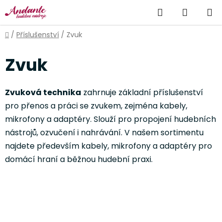
Přejít
Hledat
NÁKUP
na
obsah
KOŠÍK
Domů
/
Příslušenství
/
Zvuk
Zvuk
Zvuková technika
zahrnuje základní příslušenství
pro přenos a práci se zvukem, zejména kabely,
mikrofony a adaptéry. Slouží pro propojení hudebních
nástrojů, ozvučení i nahrávání. V našem sortimentu
najdete především kabely, mikrofony a adaptéry pro
domácí hraní a běžnou hudební praxi.