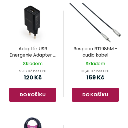
V
p
ý
r
p
o
i
d
s
u
p
k
r
t
Adaptér USB
Bespeco BT1985M -
o
ů
Energenie Adapter 5
audio kabel
d
V/2 A EG-UC2A-03
Skladem
Skladem
u
99,17 Kč bez DPH
131,40 Kč bez DPH
k
120 Kč
159 Kč
t
ů
DO KOŠÍKU
DO KOŠÍKU