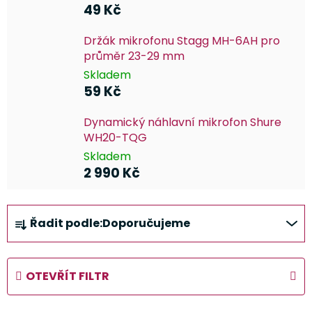
49 Kč
Držák mikrofonu Stagg MH-6AH pro
průměr 23-29 mm
Skladem
59 Kč
Dynamický náhlavní mikrofon Shure
WH20-TQG
Skladem
2 990 Kč
Ř
Řadit podle:
Doporučujeme
a
z
e
OTEVŘÍT FILTR
n
í