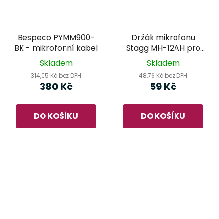
Bespeco PYMM900-
Držák mikrofonu
BK - mikrofonní kabel
Stagg MH-12AH pro
průměr 32-42 mm
Skladem
Skladem
314,05 Kč bez DPH
48,76 Kč bez DPH
380 Kč
59 Kč
DO KOŠÍKU
DO KOŠÍKU