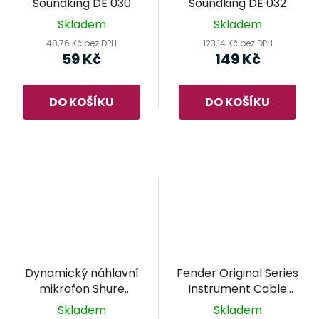
Soundking DE 030
Soundking DE 032
Skladem
Skladem
48,76 Kč bez DPH
123,14 Kč bez DPH
59 Kč
149 Kč
DO KOŠÍKU
DO KOŠÍKU
Dynamický náhlavní
Fender Original Series
mikrofon Shure
Instrument Cable
WH20-TQG
5,5m - nástrojový
Skladem
Skladem