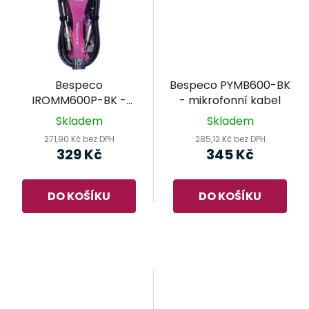
Bespeco
Bespeco PYMB600-BK
IROMM600P-BK -
- mikrofonní kabel
mikrofonní kabel
Skladem
Skladem
271,90 Kč bez DPH
285,12 Kč bez DPH
329 Kč
345 Kč
DO KOŠÍKU
DO KOŠÍKU