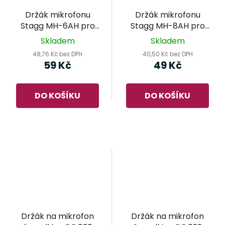
Držák mikrofonu
Držák mikrofonu
Stagg MH-6AH pro
Stagg MH-8AH pro
průměr 23-29 mm
průměr 32-42 mm
Skladem
Skladem
48,76 Kč bez DPH
40,50 Kč bez DPH
59 Kč
49 Kč
DO KOŠÍKU
DO KOŠÍKU
Držák na mikrofon
Držák na mikrofon