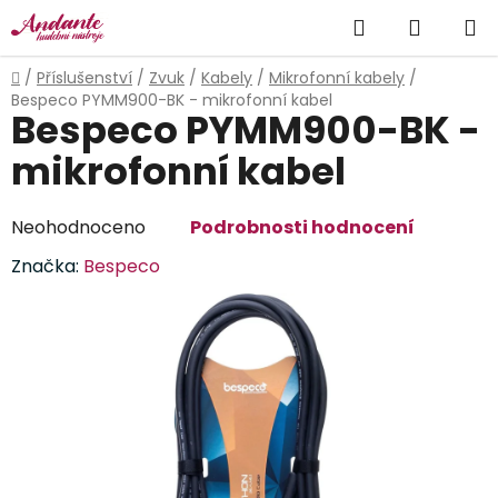
Přejít
Hledat
NÁKUP
na
obsah
KOŠÍK
Domů
/
Příslušenství
/
Zvuk
/
Kabely
/
Mikrofonní kabely
/
Bespeco PYMM900-BK - mikrofonní kabel
Bespeco PYMM900-BK -
mikrofonní kabel
Průměrné
Neohodnoceno
Podrobnosti hodnocení
hodnocení
Značka:
Bespeco
produktu
je
0,0
z
5
hvězdiček.