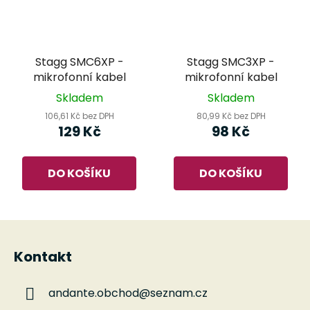
Stagg SMC6XP -
Stagg SMC3XP -
mikrofonní kabel
mikrofonní kabel
Skladem
Skladem
106,61 Kč bez DPH
80,99 Kč bez DPH
129 Kč
98 Kč
DO KOŠÍKU
DO KOŠÍKU
Z
á
Kontakt
p
a
andante.obchod
@
seznam.cz
t