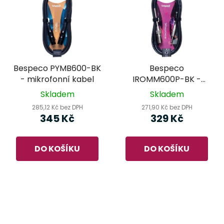
Bespeco PYMB600-BK
Bespeco
- mikrofonní kabel
IROMM600P-BK -
mikrofonní kabel
Skladem
Skladem
285,12 Kč bez DPH
271,90 Kč bez DPH
345 Kč
329 Kč
DO KOŠÍKU
DO KOŠÍKU