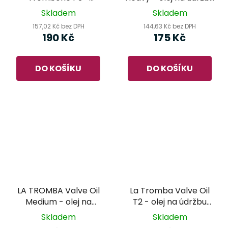
snižcový olej
dechových nástrojů
Skladem
Skladem
157,02 Kč bez DPH
144,63 Kč bez DPH
190 Kč
175 Kč
DO KOŠÍKU
DO KOŠÍKU
LA TROMBA Valve Oil
La Tromba Valve Oil
Medium - olej na
T2 - olej na údržbu
údržbu dechových
dechových nástrojů
Skladem
Skladem
nástrojů