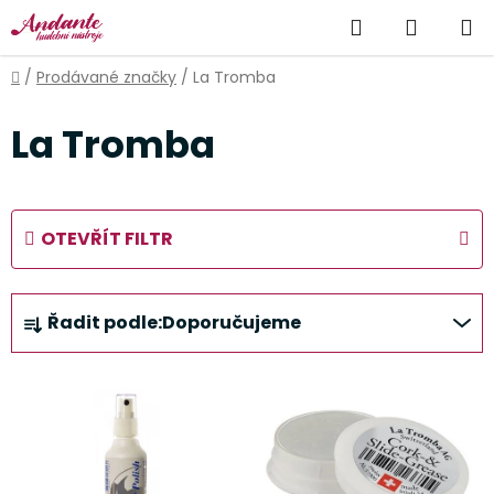
Přejít
Hledat
NÁKUP
na
obsah
KOŠÍK
Domů
/
Prodávané značky
/
La Tromba
La Tromba
OTEVŘÍT FILTR
Ř
Řadit podle:
Doporučujeme
a
z
V
e
ý
n
p
í
i
p