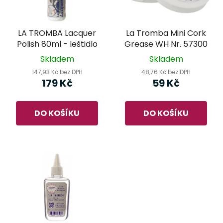
s
r
p
o
r
d
LA TROMBA Lacquer
La Tromba Mini Cork
o
u
Polish 80ml - leštidlo
Grease WH Nr. 57300
d
k
Skladem
Skladem
u
t
147,93 Kč bez DPH
48,76 Kč bez DPH
k
ů
179 Kč
59 Kč
t
ů
DO KOŠÍKU
DO KOŠÍKU