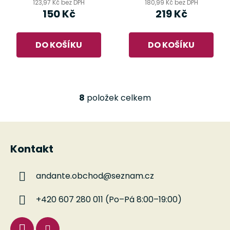
123,97 Kč bez DPH
180,99 Kč bez DPH
150 Kč
219 Kč
DO KOŠÍKU
DO KOŠÍKU
8
položek celkem
O
v
l
Z
á
á
d
Kontakt
p
a
a
c
andante.obchod
@
seznam.cz
t
í
í
p
+420 607 280 011 (Po–Pá 8:00–19:00)
r
v
k