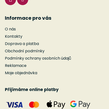
y
v
ý
Informace pro vás
p
i
O nás
s
u
Kontakty
Doprava a platba
Obchodní podmínky
Podmínky ochrany osobních údajů
Reklamace
Moje objednávka
Přijímáme online platby