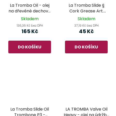
La Tromba Oil - olej
La Tromba Slide §
na dřevěné dechové
Cork Grease Art.
nástroje
33001 - korkové
Skladem
Skladem
mazadlo
136,36 Kč bez DPH
37,19 Kč bez DPH
165 Kč
45 Kč
DO KOŠÍKU
DO KOŠÍKU
La Tromba Slide Oil
LA TROMBA Valve Oil
Trombone P3 -
Heavy - olej na údržbu