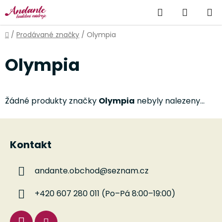
Přejít
Hledat
NÁKUP
na
obsah
KOŠÍK
Domů
/
Prodávané značky
/
Olympia
Olympia
Žádné produkty značky
Olympia
nebyly nalezeny...
Z
á
Kontakt
p
a
andante.obchod
@
seznam.cz
t
í
+420 607 280 011 (Po–Pá 8:00–19:00)