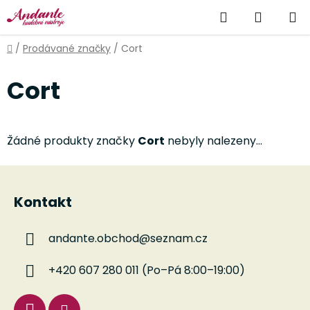
Přejít
Hledat
NÁKUP
na
obsah
KOŠÍK
Domů
/
Prodávané značky
/
Cort
Cort
Žádné produkty značky
Cort
nebyly nalezeny...
Z
á
Kontakt
p
a
andante.obchod
@
seznam.cz
t
í
+420 607 280 011 (Po–Pá 8:00–19:00)