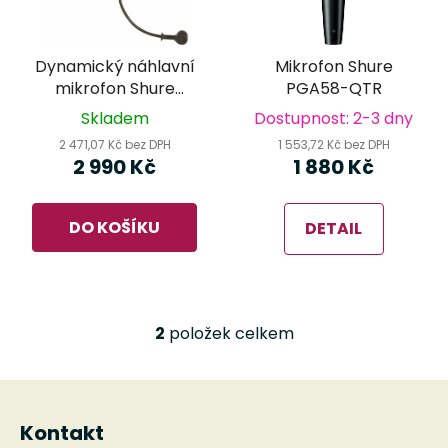
s
r
p
o
r
d
Dynamický náhlavní
Mikrofon Shure
o
u
mikrofon Shure
PGA58-QTR
d
k
WH20-TQG
Skladem
Dostupnost: 2-3 dny
u
t
2 471,07 Kč bez DPH
1 553,72 Kč bez DPH
k
ů
2 990 Kč
1 880 Kč
t
ů
DO KOŠÍKU
DETAIL
2
položek celkem
O
v
l
Z
á
á
d
Kontakt
p