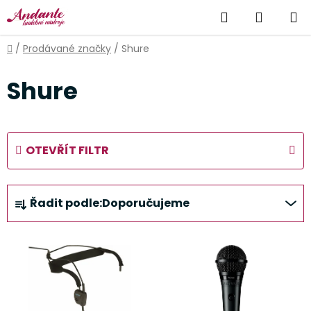
Přejít
Hledat
NÁKUP
na
obsah
KOŠÍK
Domů
/
Prodávané značky
/
Shure
Shure
OTEVŘÍT FILTR
Ř
Řadit podle:
Doporučujeme
a
z
V
e
ý
n
p
í
i
p