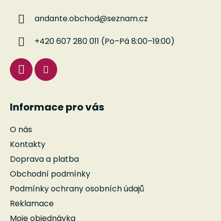
a
a
c
andante.obchod
@
seznam.cz
t
í
í
p
+420 607 280 011 (Po–Pá 8:00–19:00)
r
v
k
y
v
ý
Informace pro vás
p
i
O nás
s
u
Kontakty
Doprava a platba
Obchodní podmínky
Podmínky ochrany osobních údajů
Reklamace
Moje objednávka