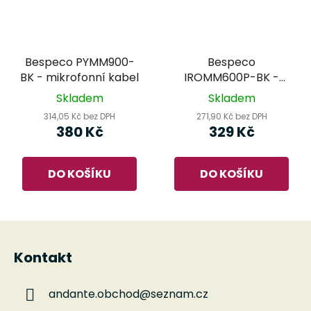
Bespeco PYMM900-
Bespeco
BK - mikrofonní kabel
IROMM600P-BK -
mikrofonní kabel
Skladem
Skladem
314,05 Kč bez DPH
271,90 Kč bez DPH
380 Kč
329 Kč
DO KOŠÍKU
DO KOŠÍKU
Z
á
Kontakt
p
a
andante.obchod
@
seznam.cz
t