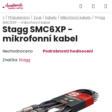
Přejít
Hledat
NÁKUP
na
obsah
KOŠÍK
Domů
/
Příslušenství
/
Zvuk
/
Kabely
/
Mikrofonní kabely
/
Stagg
SMC6XP - mikrofonní kabel
Stagg SMC6XP -
mikrofonní kabel
Průměrné
Neohodnoceno
Podrobnosti hodnocení
hodnocení
Značka:
Stagg
produktu
je
0,0
z
5
hvězdiček.