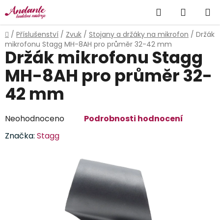
Přejít
Hledat
NÁKUP
na
obsah
KOŠÍK
Domů
/
Příslušenství
/
Zvuk
/
Stojany a držáky na mikrofon
/
Držák
mikrofonu Stagg MH-8AH pro průměr 32-42 mm
Držák mikrofonu Stagg
MH-8AH pro průměr 32-
42 mm
Průměrné
Neohodnoceno
Podrobnosti hodnocení
hodnocení
Značka:
Stagg
produktu
je
0,0
z
5
hvězdiček.