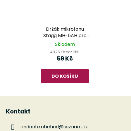
Držák mikrofonu
Stagg MH-6AH pro
průměr 23-29 mm
Skladem
48,76 Kč bez DPH
59 Kč
DO KOŠÍKU
Z
á
Kontakt
p
a
andante.obchod
@
seznam.cz
t