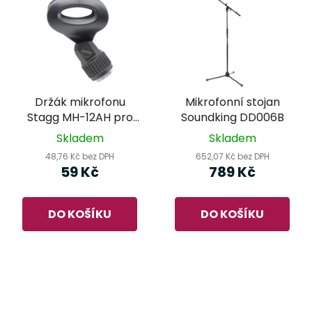
Držák mikrofonu
Mikrofonní stojan
Stagg MH-12AH pro
Soundking DD006B
průměr 32-42 mm
Skladem
Skladem
48,76 Kč bez DPH
652,07 Kč bez DPH
59 Kč
789 Kč
DO KOŠÍKU
DO KOŠÍKU