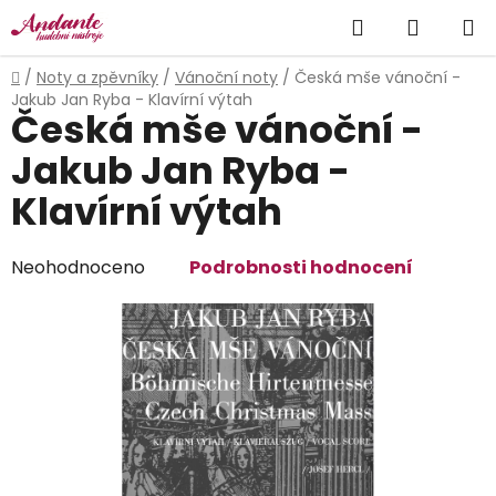
Přejít
Hledat
NÁKUP
na
obsah
KOŠÍK
Domů
/
Noty a zpěvníky
/
Vánoční noty
/
Česká mše vánoční -
Jakub Jan Ryba - Klavírní výtah
Česká mše vánoční -
Jakub Jan Ryba -
Klavírní výtah
Průměrné
Neohodnoceno
Podrobnosti hodnocení
hodnocení
produktu
je
0,0
z
5
hvězdiček.