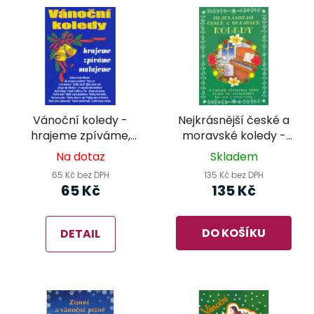
Vánoční koledy -
Nejkrásnější české a
hrajeme zpíváme,
moravské koledy -
malujeme
klavír pro
Na dotaz
Skladem
začátečníky pro dvě
65 Kč bez DPH
135 Kč bez DPH
a čtyři ruce
65 Kč
135 Kč
DO KOŠÍKU
DETAIL