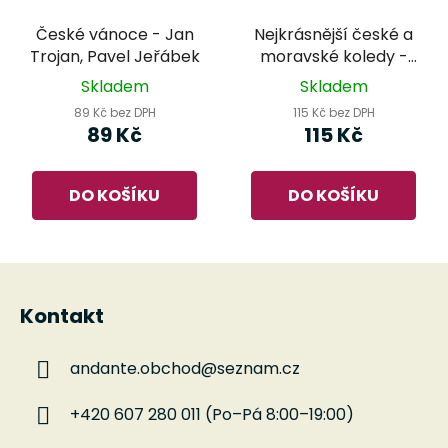
České vánoce - Jan
Nejkrásnější české a
Trojan, Pavel Jeřábek
moravské koledy -
pro dvě zobcové
Skladem
Skladem
flétny a kytaru
89 Kč bez DPH
115 Kč bez DPH
89 Kč
115 Kč
DO KOŠÍKU
DO KOŠÍKU
Z
á
Kontakt
p
a
andante.obchod
@
seznam.cz
t
í
+420 607 280 011 (Po–Pá 8:00–19:00)